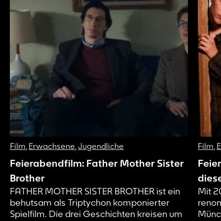
Film
,
Erwachsene
,
Jugendliche
Film
,
Feierabendfilm: Father Mother Sister
Feie
Brother
dies
FATHER MOTHER SISTER BROTHER ist ein
Mit 2
behutsam als Triptychon komponierter
renom
Spielfilm. Die drei Geschichten kreisen um
Münch