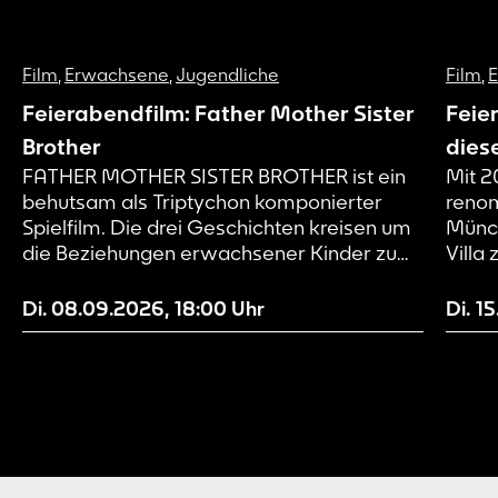
Film
,
Erwachsene
,
Jugendliche
Film
,
Feierabendfilm: Father Mother Sister
Feie
Brother
dies
FATHER MOTHER SISTER BROTHER ist ein
Mit 2
behutsam als Triptychon komponierter
renom
Spielfilm. Die drei Geschichten kreisen um
Münch
die Beziehungen erwachsener Kinder zu
Villa
ihren teils distanzierten Eltern und
Herma
untereinander. Jedes der drei Kapitel spielt
Herau
Di. 08.09.2026
,
18:00
Uhr
Di. 1
in der Gegenwart, jedes in einem anderen
und d
Land: FATHER ist im Nordosten der USA
alkoh
angesiedelt, MOTHER in Dublin und SISTER
Große
BROTHER in Paris. Es ist eine Reihe von
in de
Charakterstudien, ruhig, beobachtend und
welch
ohne Wertung – und zugleich eine
Komödie, durchzogen von feinen Fäden