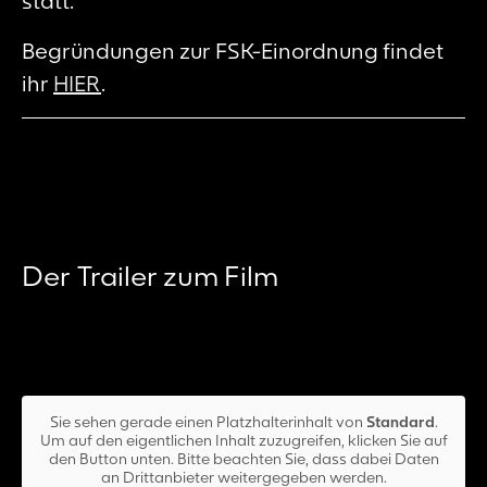
statt.
Begründungen zur FSK-Einordnung findet
ihr
HIER
.
Der Trailer zum Film
Sie sehen gerade einen Platzhalterinhalt von
Standard
.
Um auf den eigentlichen Inhalt zuzugreifen, klicken Sie auf
den Button unten. Bitte beachten Sie, dass dabei Daten
an Drittanbieter weitergegeben werden.