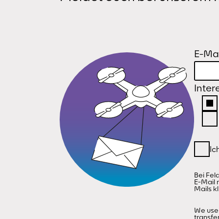
E-Mai
Inter
Bei Fel
E-Mail 
Mails kl
We use 
transfe