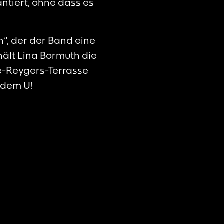
tiert, ohne dass es
“, der der Band eine
 hält Lina Bormuth die
ie-Reygers-Terrasse
 dem U!