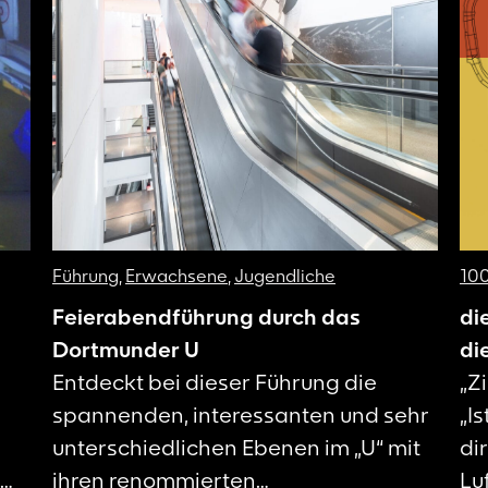
Führung
,
Erwachsene
,
Jugendliche
100
Feierabendführung durch das
di
Dortmunder U
di
Entdeckt bei dieser Führung die
„Z
spannenden, interessanten und sehr
„Is
unterschiedlichen Ebenen im „U“ mit
di
ihren renommierten
Lu