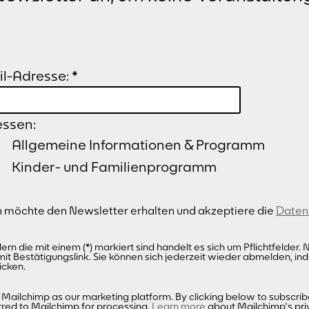
l-Adresse:
*
essen:
Allgemeine Informationen & Programm
Kinder- und Familienprogramm
Ich möchte den Newsletter erhalten und akzeptiere die
Datens
dern die mit einem (*) markiert sind handelt es sich um Pflichtfelde
mit Bestätigungslink. Sie können sich jederzeit wieder abmelden, ind
icken.
Mailchimp as our marketing platform. By clicking below to subscrib
rred to Mailchimp for processing.
Learn more
about Mailchimp's pri