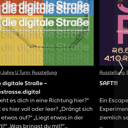
 Jahre U Turm
,
Ausstellung
Ausstellung
,
e digitale Straße –
SAFT!!!
estrasse.digital
ieht es dich in eine Richtung hier?“
Ein Escap
t es hier voll oder leer? „Drängt sich
Experiment
r etwas auf?“ „Liegt etwas in der
ziemlich 
ft?“ „Was bringst du mit?“