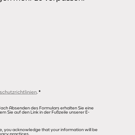
RätRät?
In SAFT!!! 
interaktiv
alle ewig
richtig füh
Avatar, sp
Wimmelbil
und trefft
Am Ende mü
entscheide
chutzrichtlinien
.
*
Mutanten 
wollt ihr o
r. Nach Absenden des Formulars erhalten Sie eine
em Sie auf den Link in der Fußzeile unserer E-
die Wahl!
e, you acknowledge that your information will be
Die Ausste
vacy practices.