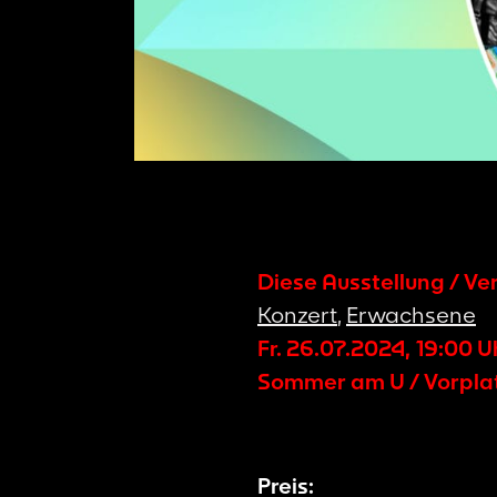
Diese Ausstellung / Ve
Konzert
,
Erwachsene
Fr. 26.07.2024
,
19:00
U
Sommer am U / Vorpla
Preis: