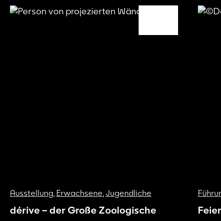
Ausstellung
,
Erwachsene
,
Jugendliche
Führu
dérive – der Große Zoologische
Feie