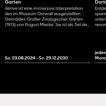
Garten
Dort
dérive ist eine immersive Interpretation
Entde
des im Museum Ostwall ausgestellten
spann
Gemäldes Großer Zoologischer Garten
unter
(1913) von August Macke. Sie ist als Teil des
renom
künstlerischen Forschungsprojekts Page 21
Kunst
und damit als Work in Progress zu
zeitg
verstehen. Wir machen aktuelle
Mensc
Entwicklungsstände unserer Erzählwelt
inspi
sichtbar und evaluieren und entwickeln
Gegen
jeden
diese mit Hilfe von euch als
Sa. 03.08.2024
-
So. 29.12.2030
Mona
Besucher*innen weiter.