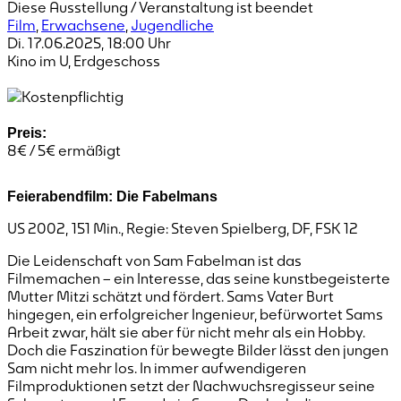
Diese Ausstellung / Veranstaltung ist beendet
Film
,
Erwachsene
,
Jugendliche
Di. 17.06.2025
,
18:00
Uhr
Kino im U, Erdgeschoss
Kostenpflichtig
Preis:
8€ / 5€ ermäßigt
Feierabendfilm: Die Fabelmans
US 2002, 151 Min., Regie: Steven Spielberg, DF, FSK 12
Die Leidenschaft von Sam Fabelman ist das
Filmemachen – ein Interesse, das seine kunstbegeisterte
Mutter Mitzi schätzt und fördert. Sams Vater Burt
hingegen, ein erfolgreicher Ingenieur, befürwortet Sams
Arbeit zwar, hält sie aber für nicht mehr als ein Hobby.
Doch die Faszination für bewegte Bilder lässt den jungen
Sam nicht mehr los. In immer aufwendigeren
Filmproduktionen setzt der Nachwuchsregisseur seine