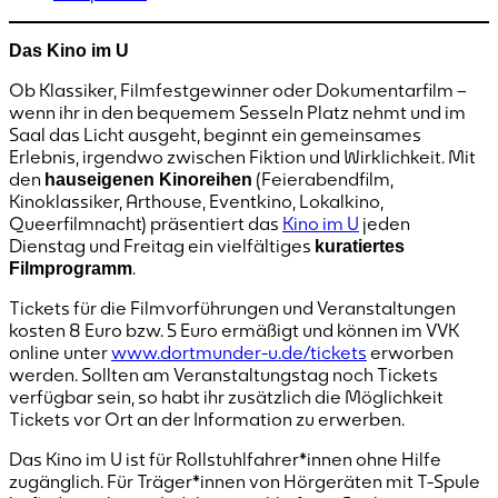
Das Kino im U
Ob Klassiker, Filmfestgewinner oder Dokumentarfilm –
wenn ihr in den bequemem Sesseln Platz nehmt und im
Saal das Licht ausgeht, beginnt ein gemeinsames
Erlebnis, irgendwo zwischen Fiktion und Wirklichkeit. Mit
den
(Feierabendfilm,
hauseigenen Kinoreihen
Kinoklassiker, Arthouse, Eventkino, Lokalkino,
Queerfilmnacht) präsentiert das
Kino im U
jeden
Dienstag und Freitag ein vielfältiges
kuratiertes
.
Filmprogramm
Tickets für die Filmvorführungen und Veranstaltungen
kosten 8 Euro bzw. 5 Euro ermäßigt und können im VVK
online unter
www.dortmunder-u.de/tickets
erworben
werden. Sollten am Veranstaltungstag noch Tickets
verfügbar sein, so habt ihr zusätzlich die Möglichkeit
Tickets vor Ort an der Information zu erwerben.
Das Kino im U ist für Rollstuhlfahrer*innen ohne Hilfe
zugänglich. Für Träger*innen von Hörgeräten mit T-Spule