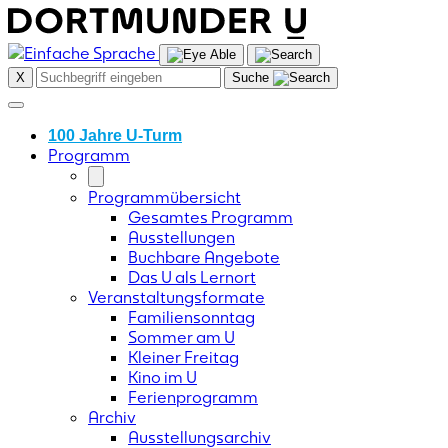
Skip
to
content
X
Suche
100 Jahre U-Turm
Programm
Programmübersicht
Gesamtes Programm
Ausstellungen
Buchbare Angebote
Das U als Lernort
Veranstaltungsformate
Familiensonntag
Sommer am U
Kleiner Freitag
Kino im U
Ferienprogramm
Archiv
Ausstellungsarchiv