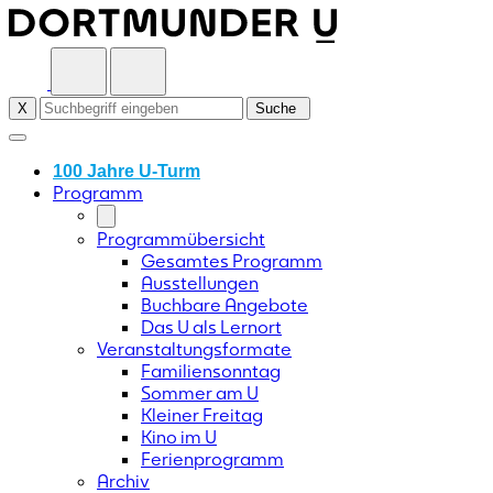
Skip
to
content
X
Suche
100 Jahre U-Turm
Programm
Programmübersicht
Gesamtes Programm
Ausstellungen
Buchbare Angebote
Das U als Lernort
Veranstaltungsformate
Familiensonntag
Sommer am U
Kleiner Freitag
Kino im U
Ferienprogramm
Archiv