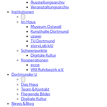
Ausstellungsarchiv
Veranstaltungsarchiv
Institutionen
Im Haus
Museum Ostwall
Kunsthalle Dortmund
uzwei
TU Dortmund
storyLab kiU
Schwerpunkte
Digitale Kultur
Kooperationen
ecce
VKII Ruhrbezirk e.V.
Dortmunder
U
Das Haus
Team & Kontakt
Fliegende Bilder
Digitale Kultur
News & Blog