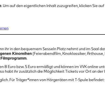
. Um auf den eigentlichen Inhalt zuzugreifen, klicken Sie au
e
erren
n ihr in den bequemem Sesseln Platz nehmt und im Saal das
(Feierabendfilm, Kinoklassiker, Arthouse,
genen Kinoreihen
.
s Filmprogramm
en 8 Euro bzw. 5 Euro ermäßigt und können im VVK online un
so habt ihr zusätzlich die Möglichkeit Tickets vor Ort an der
nglich. Für Träger*innen von Hörgeräten mit T-Spule befindet 