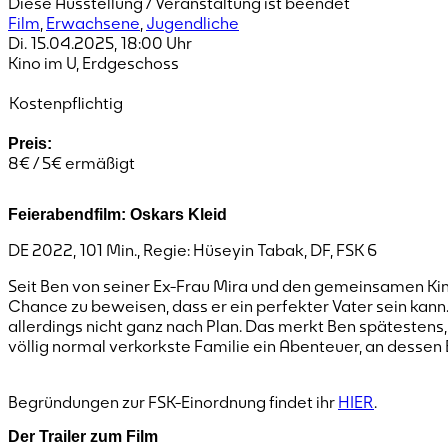
Diese Ausstellung / Veranstaltung ist beendet
Film
,
Erwachsene
,
Jugendliche
Di. 15.04.2025
,
18:00
Uhr
Kino im U, Erdgeschoss
Kostenpflichtig
Preis:
8€ / 5€ ermäßigt
Feierabendfilm: Oskars Kleid
DE 2022, 101 Min., Regie: Hüseyin Tabak, DF, FSK 6
Seit Ben von seiner Ex-Frau Mira und den gemeinsamen Kind
Chance zu beweisen, dass er ein perfekter Vater sein kann
allerdings nicht ganz nach Plan. Das merkt Ben spätestens, 
völlig normal verkorkste Familie ein Abenteuer, an dessen 
Begründungen zur FSK-Einordnung findet ihr
HIER
.
Der Trailer zum Film