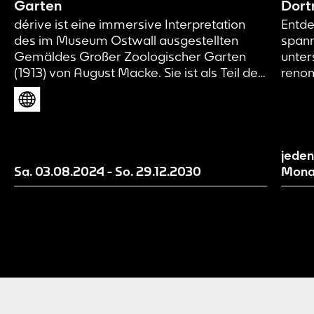
Garten
Dort
dérive ist eine immersive Interpretation
Entde
des im Museum Ostwall ausgestellten
spann
Gemäldes Großer Zoologischer Garten
unter
(1913) von August Macke. Sie ist als Teil des
renom
künstlerischen Forschungsprojekts Page 21
Kunst
und damit als Work in Progress zu
zeitg
verstehen. Wir machen aktuelle
Mensc
Entwicklungsstände unserer Erzählwelt
inspi
sichtbar und evaluieren und entwickeln
Gegen
jeden
diese mit Hilfe von euch als
Sa. 03.08.2024
-
So. 29.12.2030
Mona
Besucher*innen weiter.