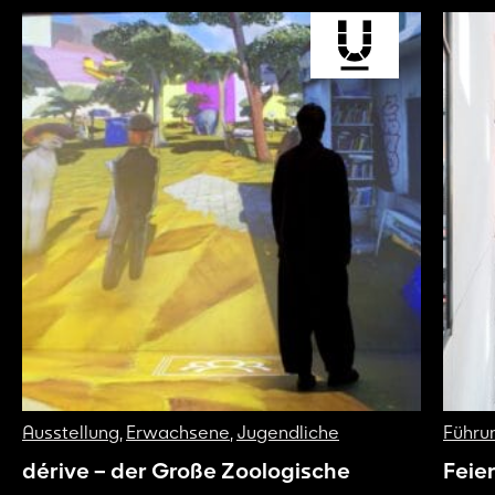
Ausstellung
,
Erwachsene
,
Jugendliche
Führu
dérive – der Große Zoologische
Feie