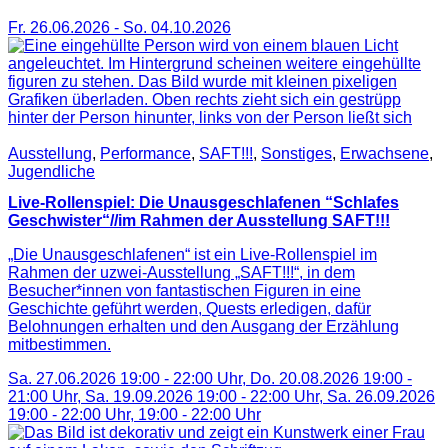
Fr. 26.06.2026
-
So. 04.10.2026
Ausstellung
,
Performance
,
SAFT!!!
,
Sonstiges
,
Erwachsene
,
Jugendliche
Live-Rollenspiel: Die Unausgeschlafenen “Schlafes
Geschwister“//im Rahmen der Ausstellung SAFT!!!
„Die Unausgeschlafenen“ ist ein Live-Rollenspiel im
Rahmen der uzwei-Ausstellung „SAFT!!!“, in dem
Besucher*innen von fantastischen Figuren in eine
Geschichte geführt werden, Quests erledigen, dafür
Belohnungen erhalten und den Ausgang der Erzählung
mitbestimmen.
Sa. 27.06.2026 19:00 - 22:00 Uhr, Do. 20.08.2026 19:00 -
21:00 Uhr, Sa. 19.09.2026 19:00 - 22:00 Uhr, Sa. 26.09.2026
19:00 - 22:00 Uhr,
19:00
-
22:00
Uhr