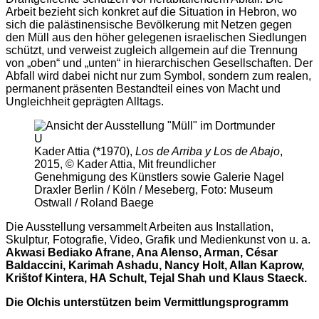
Arbeit bezieht sich konkret auf die Situation in Hebron, wo
sich die palästinensische Bevölkerung mit Netzen gegen
den Müll aus den höher gelegenen israelischen Siedlungen
schützt, und verweist zugleich allgemein auf die Trennung
von „oben“ und „unten“ in hierarchischen Gesellschaften. Der
Abfall wird dabei nicht nur zum Symbol, sondern zum realen,
permanent präsenten Bestandteil eines von Macht und
Ungleichheit geprägten Alltags.
Kader Attia (*1970),
Los de Arriba y Los de Abajo
,
2015, © Kader Attia, Mit freundlicher
Genehmigung des Künstlers sowie Galerie Nagel
Draxler Berlin / Köln / Meseberg, Foto: Museum
Ostwall / Roland Baege
Die Ausstellung versammelt Arbeiten aus Installation,
Skulptur, Fotografie, Video, Grafik und Medienkunst von u. a.
Akwasi Bediako Afrane, Ana Alenso, Arman, César
Baldaccini, Karimah Ashadu, Nancy Holt, Allan Kaprow,
Krištof Kintera, HA Schult, Tejal Shah und Klaus Staeck.
Die Olchis unterstützen beim Vermittlungsprogramm