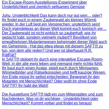
Ein Escape-Room-Ausstellungs-Experiment über
Unsterblichkeit und ziemlich seltsames Gemüse
Juhu, Unsterblichkeit! Das kann doch nur gut sein… oder?
Ihr findet euch in einem Zauberwald als kleines Würmli
wieder. In der Luft liegt ein Versprechen: unsterblich sein!
Doch irgendetwas an dieser Welt kommt euch komisch vor…
Der Zauberwald ist nicht wirklich so zauberhaft, wie ihr
gedacht habt, sondern vielmehr mutiert?! Bevölkert von
empathielosen Mutantenwesen beheimatet dieser Wald auch
ein Geheimnis - Hat das etwa etwas mit diesem SAFT!!! zu
tun, von dem alle reden? Und wer ist überhaupt R.R.
RätRät?
In SAFT!!! stolpert ihr durch eine interaktive Escape-Room-
Welt, in der alle ewig leben und niemand mehr richtig fühlt.
Ihr baut euch einen Avatar, spielt euch durch Minigames,
Wimmelbilder und Rätselkonsolen und trefft kauzige Wesen.
Am Ende müsst ihr selbst entscheiden: Begegnet ihr den
Mutanten mit Menschlichkeit? Oder wollt ihr ohne Ende
SAFT!!!? Ihr habt die Wahl!
Die Ausstellung SAFT!!! lädt ein zum Mitgestalten und zum
Nachdenken: Was ist dir wichtiger - Unsterblichkeit oder
Menschlichkeit? Kommt vorbei und findet es heraus!