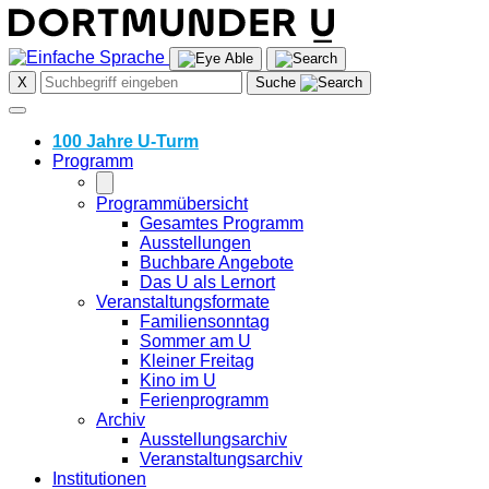
Skip
to
content
X
Suche
100 Jahre U-Turm
Programm
Programmübersicht
Gesamtes Programm
Ausstellungen
Buchbare Angebote
Das U als Lernort
Veranstaltungsformate
Familiensonntag
Sommer am U
Kleiner Freitag
Kino im U
Ferienprogramm
Archiv
Ausstellungsarchiv
Veranstaltungsarchiv
Institutionen