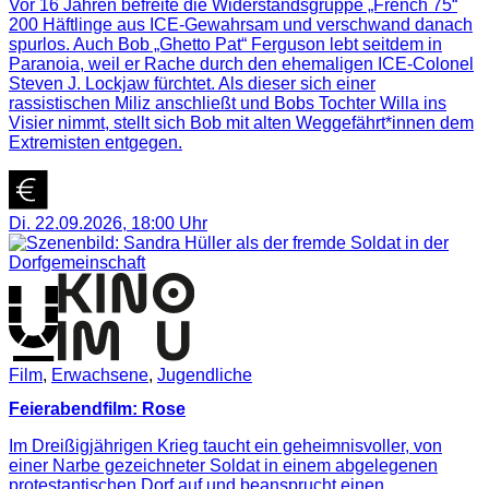
Vor 16 Jahren befreite die Widerstandsgruppe „French 75“
200 Häftlinge aus ICE-Gewahrsam und verschwand danach
spurlos. Auch Bob „Ghetto Pat“ Ferguson lebt seitdem in
Paranoia, weil er Rache durch den ehemaligen ICE-Colonel
Steven J. Lockjaw fürchtet. Als dieser sich einer
rassistischen Miliz anschließt und Bobs Tochter Willa ins
Visier nimmt, stellt sich Bob mit alten Weggefährt*innen dem
Extremisten entgegen.
Di. 22.09.2026
,
18:00
Uhr
Film
,
Erwachsene
,
Jugendliche
Feierabendfilm: Rose
Im Dreißigjährigen Krieg taucht ein geheimnisvoller, von
einer Narbe gezeichneter Soldat in einem abgelegenen
protestantischen Dorf auf und beansprucht einen