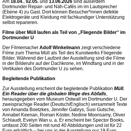
Am
18.04
.,
02.05.
und
13.06.2026
sind außerdem
Dortmunder Repair- und Näh-Cafés im im Lautsprecher
(Ebene 4) zu Gast. Dort können Besucher*innen defekte
Elektrogeräte und Kleidung mit fachkundiger Unterstützung
selbst reparieren.
Filme über Müll laufen als Teil von „Fliegende Bilder“ im
Dortmunder U
Der Filmemacher
Adolf Winkelmann
zeigt verschiedene
Filme zum Thema Müll als Teil des Kunstwerks Fliegende
Bilder. Während der Laufzeit der Ausstellung sind die Filme
in der Bilderuhr auf der Dachkrone, im Windfang und in der
Vertikalen des Dortmunder U zu sehen.
Begleitende Publikation
Zur Ausstellung erscheint die begleitende Publikation
Müll.
Ein Reader über die globalen Wege des Abfalls
,
herausgegeben vom Museum Ostwall im Dortmunder U. Der
zweisprachige Reader (Deutsch/Englisch) versammelt Texte
von Amanda Boetzkes, Jennifer Gabrys, Susi Gutsche,
Annabel Keenan, Roman Köster, Nedine Moonsamy, Oliver
Schlaudt, Evelyn Wan u. a. Er erscheint bei Spector Books,
umfasst 200 Seiten mit rund 40 Abbildungen und ist für 22
Euro erhältlich – bei uns in der Ausstellung nur 19 Euro.