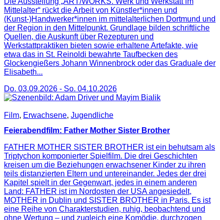
Die Ausstellung „ART/WORKS. Werk und Werkstatt im
Mittelalter“ rückt die Arbeit von Künstler*innen und
(Kunst-)Handwerker*innen im mittelalterlichen Dortmund und
der Region in den Mittelpunkt. Grundlage bilden schriftliche
Quellen, die Auskunft über Rezepturen und
Werkstattpraktiken bieten sowie erhaltene Artefakte, wie
etwa das in St. Reinoldi bewahrte Taufbecken des
Glockengießers Johann Winnenbrock oder das Graduale der
Elisabeth...
Do. 03.09.2026
-
So. 04.10.2026
Film
,
Erwachsene
,
Jugendliche
Feierabendfilm: Father Mother Sister Brother
FATHER MOTHER SISTER BROTHER ist ein behutsam als
Triptychon komponierter Spielfilm. Die drei Geschichten
kreisen um die Beziehungen erwachsener Kinder zu ihren
teils distanzierten Eltern und untereinander. Jedes der drei
Kapitel spielt in der Gegenwart, jedes in einem anderen
Land: FATHER ist im Nordosten der USA angesiedelt,
MOTHER in Dublin und SISTER BROTHER in Paris. Es ist
eine Reihe von Charakterstudien, ruhig, beobachtend und
ohne Wertung – und zugleich eine Komödie, durchzogen