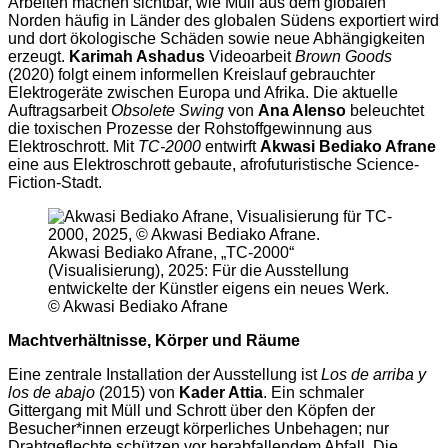
Arbeiten machen sichtbar, wie Müll aus dem globalen
Norden häufig in Länder des globalen Südens exportiert wird
und dort ökologische Schäden sowie neue Abhängigkeiten
erzeugt.
Karimah Ashadus
Videoarbeit
Brown Goods
(2020) folgt einem informellen Kreislauf gebrauchter
Elektrogeräte zwischen Europa und Afrika. Die aktuelle
Auftragsarbeit
Obsolete Swing
von
Ana Alenso
beleuchtet
die toxischen Prozesse der Rohstoffgewinnung aus
Elektroschrott. Mit
TC-2000
entwirft
Akwasi Bediako Afrane
eine aus Elektroschrott gebaute, afrofuturistische Science-
Fiction-Stadt.
Akwasi Bediako Afrane, „TC-2000“
(Visualisierung), 2025: Für die Ausstellung
entwickelte der Künstler eigens ein neues Werk.
© Akwasi Bediako Afrane
Machtverhältnisse, Körper und Räume
Eine zentrale Installation der Ausstellung ist
Los de arriba y
los de abajo
(2015) von
Kader Attia
. Ein schmaler
Gittergang mit Müll und Schrott über den Köpfen der
Besucher*innen erzeugt körperliches Unbehagen; nur
Drahtgeflechte schützen vor herabfallendem Abfall. Die