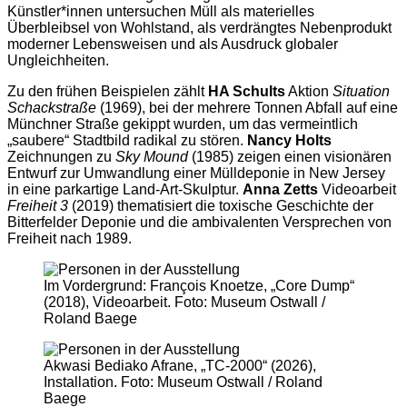
Künstler*innen untersuchen Müll als materielles
Überbleibsel von Wohlstand, als verdrängtes Nebenprodukt
moderner Lebensweisen und als Ausdruck globaler
Ungleichheiten.
Zu den frühen Beispielen zählt
HA Schults
Aktion
Situation
Schackstraße
(1969), bei der mehrere Tonnen Abfall auf eine
Münchner Straße gekippt wurden, um das vermeintlich
„saubere“ Stadtbild radikal zu stören.
Nancy Holts
Zeichnungen zu
Sky Mound
(1985) zeigen einen visionären
Entwurf zur Umwandlung einer Mülldeponie in New Jersey
in eine parkartige Land-Art-Skulptur.
Anna Zetts
Videoarbeit
Freiheit 3
(2019) thematisiert die toxische Geschichte der
Bitterfelder Deponie und die ambivalenten Versprechen von
Freiheit nach 1989.
Im Vordergrund: François Knoetze, „Core Dump“
(2018), Videoarbeit. Foto: Museum Ostwall /
Roland Baege
Akwasi Bediako Afrane, „TC-2000“ (2026),
Installation. Foto: Museum Ostwall / Roland
Baege