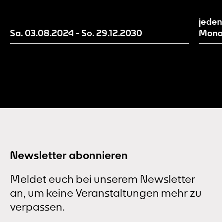
Entwicklungsstände unserer Erzählwelt
inspi
sichtbar und evaluieren und entwickeln
Gegen
jeden
diese mit Hilfe von euch als
Sa. 03.08.2024
-
So. 29.12.2030
Mona
Besucher*innen weiter.
Newsletter abonnieren
Meldet euch bei unserem Newsletter
an, um keine Veranstaltungen mehr zu
verpassen.