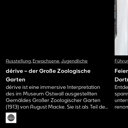
Ausstellung
,
Erwachsene
,
Jugendliche
Führu
dérive – der Große Zoologische
Feie
Garten
Dort
dérive ist eine immersive Interpretation
Entde
des im Museum Ostwall ausgestellten
spann
Gemäldes Großer Zoologischer Garten
unter
(1913) von August Macke. Sie ist als Teil des
renom
künstlerischen Forschungsprojekts Page 21
Kunst
und damit als Work in Progress zu
zeitg
verstehen. Wir machen aktuelle
Mensc