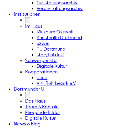
Ausstellungsarchiv
Veranstaltungsarchiv
Institutionen
Im Haus
Museum Ostwall
Kunsthalle Dortmund
uzwei
TU Dortmund
storyLab kiU
Schwerpunkte
Digitale Kultur
Kooperationen
ecce
VKII Ruhrbezirk e.V.
Dortmunder
U
Das Haus
Team & Kontakt
Fliegende Bilder
Digitale Kultur
News & Blog