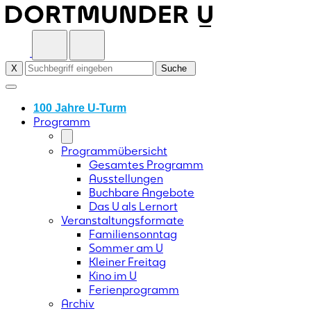
Skip
to
content
X
Suche
100 Jahre U-Turm
Programm
Programmübersicht
Gesamtes Programm
Ausstellungen
Buchbare Angebote
Das U als Lernort
Veranstaltungsformate
Familiensonntag
Sommer am U
Kleiner Freitag
Kino im U
Ferienprogramm
Archiv