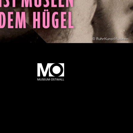
© RuhrKunstMuseen