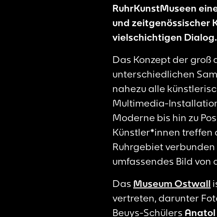
RuhrKunstMuseen eine 
und zeitgenössischer 
vielschichtigen Dialog.
Das Konzept der groß 
unterschiedlichen Sa
nahezu alle künstlerisc
Multimedia-Installatio
Moderne bis hin zu Po
Künstler*innen treffen
Ruhrgebiet verbunden s
umfassendes Bild von 
Das
Museum Ostwall
vertreten, darunter Fo
Beuys-Schülers
Anato