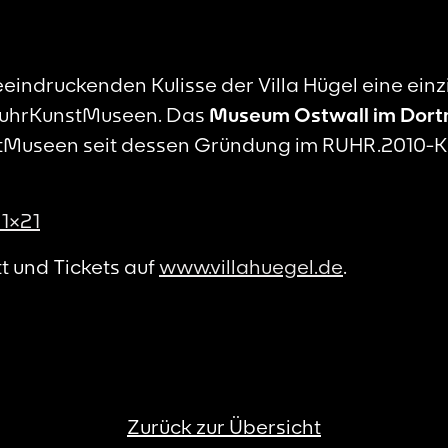
 beeindruckenden Kulisse der Villa Hügel eine ein
RuhrKunstMuseen. Das
Museum Ostwall im Dor
tMuseen seit dessen Gründung im RUHR.2010-Ku
21×21
tt und Tickets auf
www.villahuegel.de
.
Zurück zur Übersicht