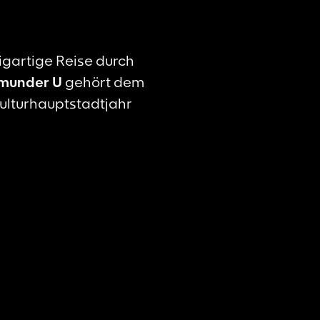
zigartige Reise durch
tmunder U
gehört dem
lturhauptstadtjahr