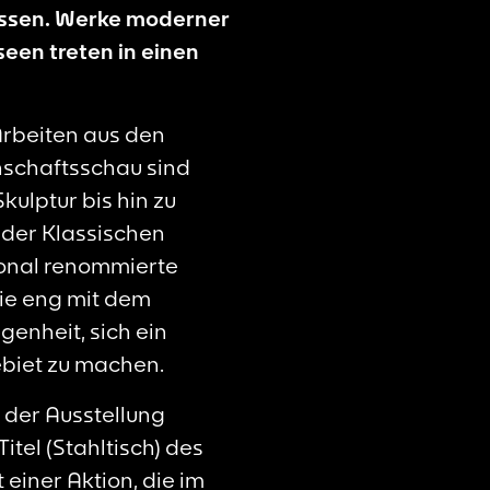
Essen. Werke moderner
een treten in einen
Arbeiten aus den
schaftsschau sind
kulptur bis hin zu
 der Klassischen
ional renommierte
die eng mit dem
genheit, sich ein
biet zu machen.
 der Ausstellung
itel (Stahltisch)
des
 einer Aktion, die im