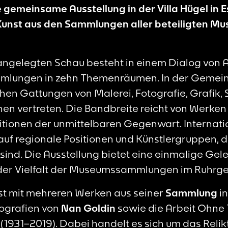
gemeinsame Ausstellung in der Villa Hügel in 
Kunst aus den Sammlungen aller beteiligten Mus
angelegten Schau besteht in einem Dialog von 
mmlungen in zehn Themenräumen. In der Gemein
hen Gattungen von Malerei, Fotografie, Grafik, S
nen vertreten. Die Bandbreite reicht von Werken
sitionen der unmittelbaren Gegenwart. Internat
 auf regionale Positionen und Künstlergruppen, 
ind. Die Ausstellung bietet eine einmalige Gele
der Vielfalt der Museumssammlungen im Ruhrge
ist mit mehreren Werken aus seiner
Sammlung
in
tografien von
Nan Goldin
sowie die Arbeit
Ohne T
l
(1931–2019). Dabei handelt es sich um das Relikt