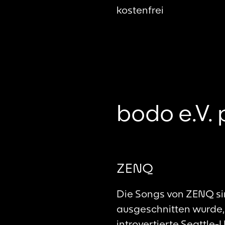
kostenfrei
bodo e.V. 
ZENQ
Die Songs von ZENQ si
ausgeschnitten wurde, 
introvertierte Seattle-