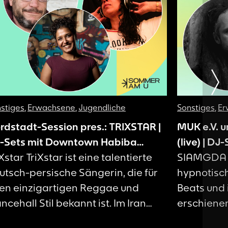
stiges
,
Erwachsene
,
Jugendliche
Sonstiges
,
Er
rdstadt-Session pres.: TRIXSTAR |
MUK e.V. 
-Sets mit Downtown Habiba
(live) | DJ
own & ramOnnn
Xstar TriXstar ist eine talentierte
SIAMGDA au
utsch-persische Sängerin, die für
hypnotisch
ren einzigartigen Reggae und
Beats und
ncehall Stil bekannt ist. Im Iran
erschienen
boren und in Deutschland
Gepäck. A