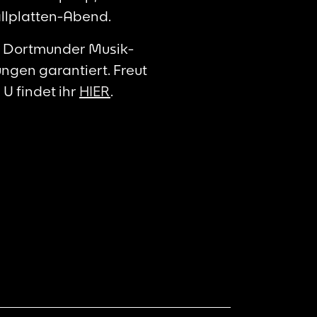
allplatten-Abend.
r Dortmunder Musik-
ngen garantiert. Freut
U findet ihr
HIER
.