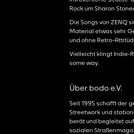
Rock um Sharon Stoned,
Die Songs von ZENQ si
Material etwas sehr Geg
und ohne Retro-Attitüd
Vielleicht klingt Indie
some way.
Über bodo e.V.
Seit 1995 schafft der
Streetwork und station
berät und begleitet a
sozialen Straßenmagaz