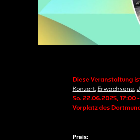
Diese Veranstaltung i
Konzert
,
Erwachsene
,
J
So. 22.06.2025
,
17:00
Vorplatz des Dortmun
Preis: