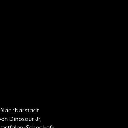
r Nachbarstadt
von Dinosaur Jr,
twestfalen-School-of-