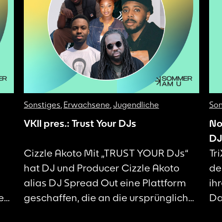
Sonstiges
,
Erwachsene
,
Jugendliche
Son
VKII pres.: Trust Your DJs
No
DJ
Cizzle Akoto Mit „TRUST YOUR DJs“
Br
Tri
hat DJ und Producer Cizzle Akoto
de
alias DJ Spread Out eine Plattform
ih
en.
geschaffen, die an die ursprüngliche
Da
d
Bedeutung von Partykultur erinnert:
ge