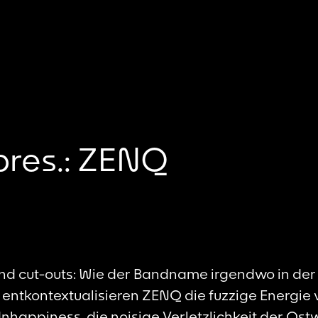
pres.: ZENQ
nd cut-outs: Wie der Bandname irgendwo in de
entkontextualisieren ZENQ die fuzzige Energie 
Unhappiness, die noisige Verletzlichkeit der Os