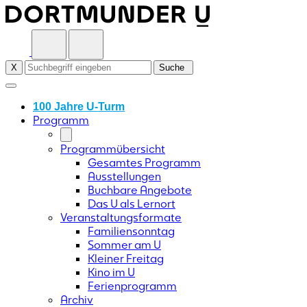
Skip
to
content
X
Suche
100 Jahre U-Turm
Programm
Programmübersicht
Gesamtes Programm
Ausstellungen
Buchbare Angebote
Das U als Lernort
Veranstaltungsformate
Familiensonntag
Sommer am U
Kleiner Freitag
Kino im U
Ferienprogramm
Archiv