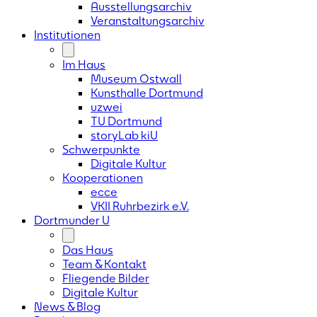
Ausstellungsarchiv
Veranstaltungsarchiv
Institutionen
Im Haus
Museum Ostwall
Kunsthalle Dortmund
uzwei
TU Dortmund
storyLab kiU
Schwerpunkte
Digitale Kultur
Kooperationen
ecce
VKII Ruhrbezirk e.V.
Dortmunder
U
Das Haus
Team & Kontakt
Fliegende Bilder
Digitale Kultur
News & Blog