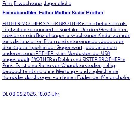
Film
,
Erwachsene
,
Jugendliche
Feierabendfilm: Father Mother Sister Brother
FATHER MOTHER SISTER BROTHER ist ein behutsam als
Triptychon komponierter Spielfilm. Die drei Geschichten
kreisen um die Beziehungen erwachsener Kinder zu ihren
teils distanzierten Eltern und untereinander. Jedes der
drei Kapitel spielt in der Gegenwart, jedes in einem
anderen Land: FATHER ist im Nordosten der USA
angesiedelt, MOTHER in Dublin und SISTER BROTHER in
Paris. Es ist eine Reihe von Charakterstudien, ruhig,
beobachtend und ohne Wertung – und zugleich eine
Komödie, durchzogen von feinen Fäden der Melancholie.
Di. 08.09.2026
,
18:00
Uhr