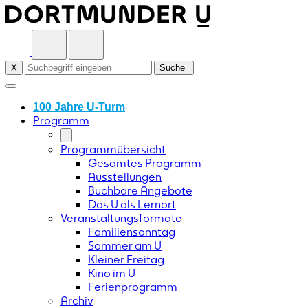
Skip
to
content
X
Suche
100 Jahre U-Turm
Programm
Programmübersicht
Gesamtes Programm
Ausstellungen
Buchbare Angebote
Das U als Lernort
Veranstaltungsformate
Familiensonntag
Sommer am U
Kleiner Freitag
Kino im U
Ferienprogramm
Archiv