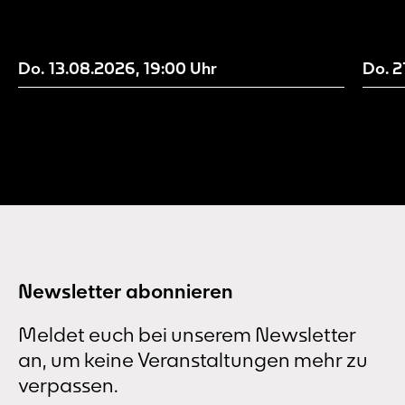
Bühnenmenschen, ersten Auftritten und
Da Vi
Jubiläen, selbst angemeldeten und
Celik
eingeladenen Poet*innen. Dahinter steckt
zusam
ein mehrköpfiges Veranstaltungskollektiv,
Leseb
Do. 13.08.2026
,
19:00
Uhr
Do. 
das den Verein Wohnzimmerslam e.V. in
Dortmund gegründet hat. Sie richten seit
9...
Newsletter abonnieren
Meldet euch bei unserem Newsletter
an, um keine Veranstaltungen mehr zu
verpassen.