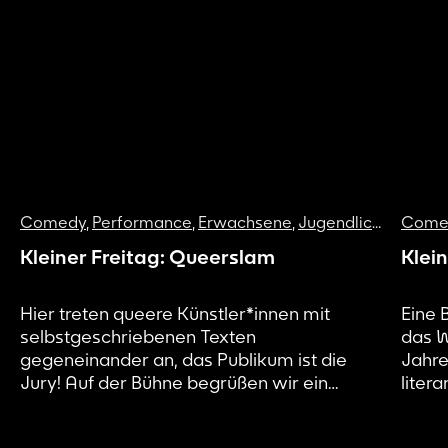
Comedy
,
Performance
,
Erwachsene
,
Jugendliche
Come
Kleiner Freitag: Queerslam
Klein
Hier treten queere Künstler*innen mit
Eine 
selbstgeschriebenen Texten
das W
gegeneinander an, das Publikum ist die
Jahre
Jury! Auf der Bühne begrüßen wir ein
liter
gemixtes Lineup aus lauten
Gedan
Nachwuchsstimmen und erfahrenen
auf d