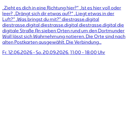
„Zieht es dich in eine Richtung hier?“ „Ist es hier voll oder
leer? „Drängt sich dir etwas auf?“ „Liegt etwas in der
Luft?“ „Was bringst du mit?“ diestrasse.digital
diestrasse.digital diestrasse.digital diestrasse.digital die
digitale Straße An sieben Orten rund um den Dortmunder
Wall lässt sich Wahrnehmung notieren. Die Orte sind nach
alten Postkarten ausgewählt. Die Verbindung...
Fr. 12.06.2026
-
So. 20.09.2026
,
11:00
-
18:00
Uhr