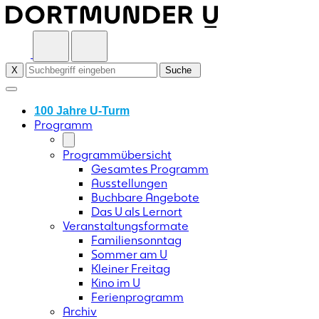
Skip
to
content
X
Suche
100 Jahre U-Turm
Programm
Programmübersicht
Gesamtes Programm
Ausstellungen
Buchbare Angebote
Das U als Lernort
Veranstaltungsformate
Familiensonntag
Sommer am U
Kleiner Freitag
Kino im U
Ferienprogramm
Archiv