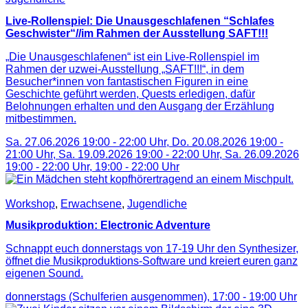
Live-Rollenspiel: Die Unausgeschlafenen “Schlafes
Geschwister“//im Rahmen der Ausstellung SAFT!!!
„Die Unausgeschlafenen“ ist ein Live-Rollenspiel im
Rahmen der uzwei-Ausstellung „SAFT!!!“, in dem
Besucher*innen von fantastischen Figuren in eine
Geschichte geführt werden, Quests erledigen, dafür
Belohnungen erhalten und den Ausgang der Erzählung
mitbestimmen.
Sa. 27.06.2026 19:00 - 22:00 Uhr, Do. 20.08.2026 19:00 -
21:00 Uhr, Sa. 19.09.2026 19:00 - 22:00 Uhr, Sa. 26.09.2026
19:00 - 22:00 Uhr,
19:00
-
22:00
Uhr
Workshop
,
Erwachsene
,
Jugendliche
Musikproduktion: Electronic Adventure
Schnappt euch donnerstags von 17-19 Uhr den Synthesizer,
öffnet die Musikproduktions-Software und kreiert euren ganz
eigenen Sound.
donnerstags (Schulferien ausgenommen),
17:00
-
19:00
Uhr