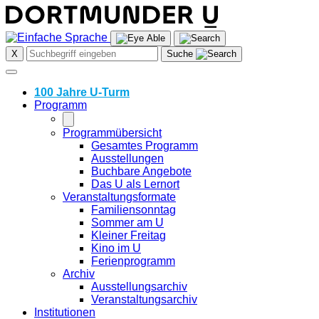
Skip
to
content
X
Suche
100 Jahre U-Turm
Programm
Programmübersicht
Gesamtes Programm
Ausstellungen
Buchbare Angebote
Das U als Lernort
Veranstaltungsformate
Familiensonntag
Sommer am U
Kleiner Freitag
Kino im U
Ferienprogramm
Archiv
Ausstellungsarchiv
Veranstaltungsarchiv
Institutionen