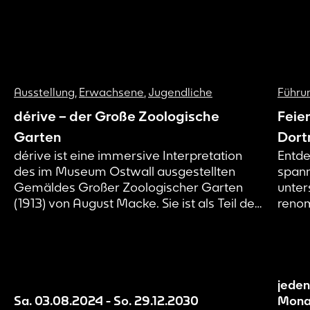
Ausstellung
,
Erwachsene
,
Jugendliche
Führu
dérive – der Große Zoologische
Feie
Garten
Dort
dérive ist eine immersive Interpretation
Entde
des im Museum Ostwall ausgestellten
spann
Gemäldes Großer Zoologischer Garten
unter
(1913) von August Macke. Sie ist als Teil des
renom
künstlerischen Forschungsprojekts Page 21
Kunst
und damit als Work in Progress zu
zeitg
verstehen. Wir machen aktuelle
Mensc
Entwicklungsstände unserer Erzählwelt
inspi
sichtbar und evaluieren und entwickeln
Gegen
jeden
diese mit Hilfe von euch als
Sa. 03.08.2024
-
So. 29.12.2030
Mona