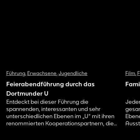
Führung
,
Erwachsene
,
Jugendliche
Film
,
F
Feierabendführung durch das
Fami
Dortmunder U
Entdeckt bei dieser Führung die
Jeden
spannenden, interessanten und sehr
gesam
unterschiedlichen Ebenen im „U“ mit ihren
Ebene
renommierten Kooperationspartnern, die
Ausst
Kunst zeigen, Kreativität fördern und
Sonde
zeitgemäße Formate entwickeln, um
älter