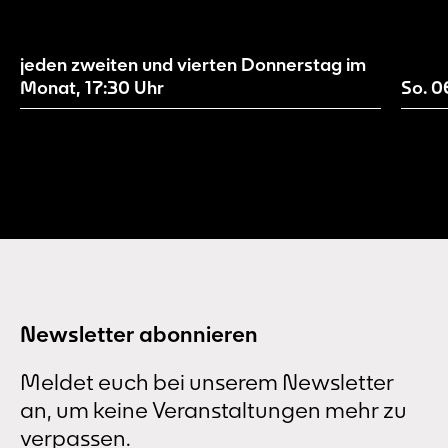
Menschen in Dortmund und der Region zu
inspirieren und zu befähigen, unsere
Gegenwart mitzugestalten.
jeden zweiten und vierten Donnerstag im
Monat,
17:30
Uhr
So. 
Newsletter abonnieren
Meldet euch bei unserem Newsletter
an, um keine Veranstaltungen mehr zu
verpassen.