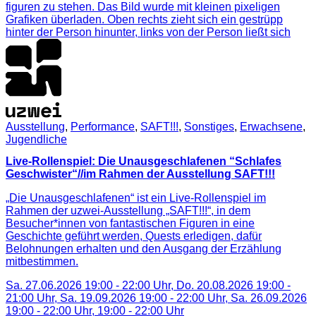
Ausstellung
,
Performance
,
SAFT!!!
,
Sonstiges
,
Erwachsene
,
Jugendliche
Live-Rollenspiel: Die Unausgeschlafenen “Schlafes
Geschwister“//im Rahmen der Ausstellung SAFT!!!
„Die Unausgeschlafenen“ ist ein Live-Rollenspiel im
Rahmen der uzwei-Ausstellung „SAFT!!!“, in dem
Besucher*innen von fantastischen Figuren in eine
Geschichte geführt werden, Quests erledigen, dafür
Belohnungen erhalten und den Ausgang der Erzählung
mitbestimmen.
Sa. 27.06.2026 19:00 - 22:00 Uhr, Do. 20.08.2026 19:00 -
21:00 Uhr, Sa. 19.09.2026 19:00 - 22:00 Uhr, Sa. 26.09.2026
19:00 - 22:00 Uhr,
19:00
-
22:00
Uhr