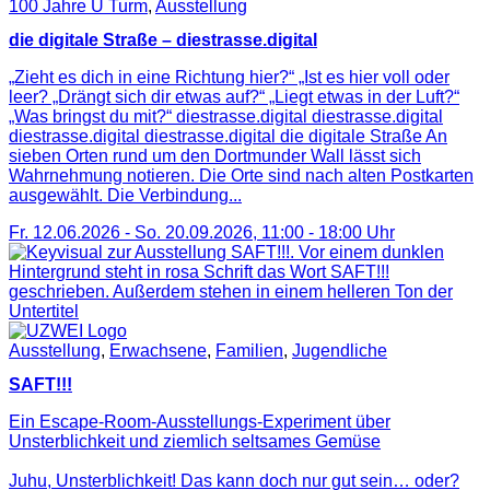
100 Jahre U Turm
,
Ausstellung
die digitale Straße – diestrasse.digital
„Zieht es dich in eine Richtung hier?“ „Ist es hier voll oder
leer? „Drängt sich dir etwas auf?“ „Liegt etwas in der Luft?“
„Was bringst du mit?“ diestrasse.digital diestrasse.digital
diestrasse.digital diestrasse.digital die digitale Straße An
sieben Orten rund um den Dortmunder Wall lässt sich
Wahrnehmung notieren. Die Orte sind nach alten Postkarten
ausgewählt. Die Verbindung...
Fr. 12.06.2026
-
So. 20.09.2026
,
11:00
-
18:00
Uhr
Ausstellung
,
Erwachsene
,
Familien
,
Jugendliche
SAFT!!!
Ein Escape-Room-Ausstellungs-Experiment über
Unsterblichkeit und ziemlich seltsames Gemüse
Juhu, Unsterblichkeit! Das kann doch nur gut sein… oder?