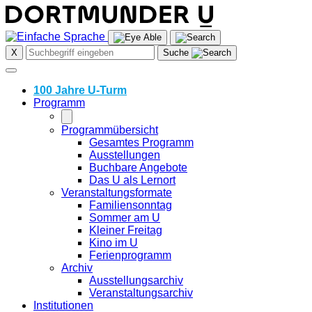
Skip
to
content
X
Suche
100 Jahre U-Turm
Programm
Programmübersicht
Gesamtes Programm
Ausstellungen
Buchbare Angebote
Das U als Lernort
Veranstaltungsformate
Familiensonntag
Sommer am U
Kleiner Freitag
Kino im U
Ferienprogramm
Archiv
Ausstellungsarchiv
Veranstaltungsarchiv
Institutionen