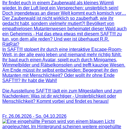
Ihr findet euch in einem Zauberwald als kleines Würmli
wieder. In der Luft liegt ein Versprechen: unsterblich sein!
Doch irgendetwas an dieser Welt kommt euch komisch vor…
Der Zauberwald ist nicht wirklich so zauberhaft, wie ihr
gedacht habt, sondern vielmehr mutiert?! Bevölkert von
empathielosen Mutantenwesen beheimatet dieser Wald auch
ein Geheimnis - Hat das etwa etwas mit diesem SAFT!!! zu
tun, von dem alle reden? Und wer ist überhaupt R.R.
RätRät?
In SAFT!!! stolpert ihr durch eine interaktive Escape-Room-
Welt, in der alle ewig leben und niemand mehr richtig fühlt.
Ihr baut euch einen Avatar, spielt euch durch Minigames,
Wimmelbilder und Rätselkonsolen und trefft kauzige Wesen.
Am Ende müsst ihr selbst entscheiden: Begegnet ihr den
Mutanten mit Menschlichkeit? Oder wollt ihr ohne Ende
SAFT!!!? Ihr habt die Wahl!
Die Ausstellung SAFT!!! lädt ein zum Mitgestalten und zum
Nachdenken: Was ist dir wichtiger - Unsterblichkeit oder
Menschlichkeit? Kommt vorbei und findet es heraus!
Fr. 26.06.2026
-
So. 04.10.2026