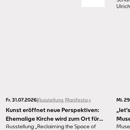
Fr. 31.07.2026
|
Ausstellung
,
Manifesta +
Mi. 2
Kunst eröffnet neue Perspektiven:
„let’
Ehemalige Kirche wird zum Ort für
Muse
Ausstellung „Reclaiming the Space of
Muse
Kunst und Gemeinschaft
eröf