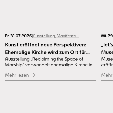
Fr. 31.07.2026
|
Ausstellung
,
Manifesta +
Mi. 2
Kunst eröffnet neue Perspektiven:
„let’
Ehemalige Kirche wird zum Ort für
Muse
Ausstellung „Reclaiming the Space of
Muse
Kunst und Gemeinschaft
eröf
Worship“ verwandelt ehemalige Kirche in
eröff
Samm
Dortmund-Marten Wie können
Sept
Sep
Mehr lesen
Mehr 
leerstehende Kirchen zu Orten der
Begegnung werden? Die Ausstellung
„Reclaiming the Space of Worship – An
Artistic Manifesto“ macht die ehemalige
Kirche Heilige Familie in Dortmund-Marten
zum Raum für Kunst, Erinnerung und
Dialog. Die ehemalige Kirche Heilige