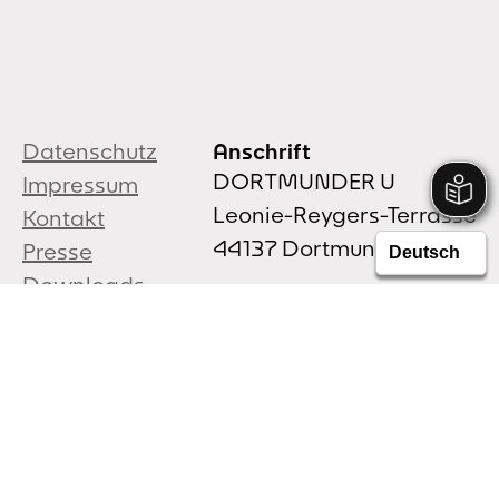
Datenschutz
Anschrift
DORTMUNDER U
Impressum
Leonie-Reygers-Terrasse
Kontakt
44137 Dortmund
Presse
Downloads
+49 (0) 231.50-24723
Vermietung
info@dortmunder-u.de
Netiquette
Facebook
Instagram
YouTube
Markenwelt
Öffnungszeiten
Mo:
geschlossen
Di + Mi:
11:00 - 18:00 Uhr