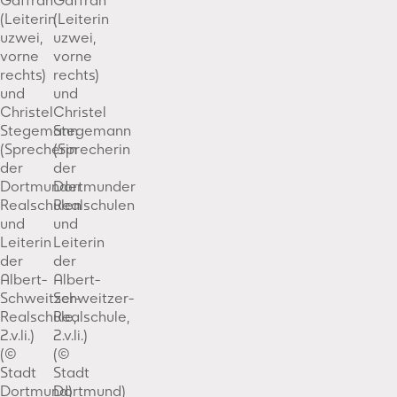
Gaffran
Gaffran
(Leiterin
(Leiterin
uzwei,
uzwei,
vorne
vorne
rechts)
rechts)
und
und
Christel
Christel
Stegemann
Stegemann
(Sprecherin
(Sprecherin
der
der
Dortmunder
Dortmunder
Realschulen
Realschulen
und
und
Leiterin
Leiterin
der
der
Albert-
Albert-
Schweitzer-
Schweitzer-
Realschule,
Realschule,
2.v.li.)
2.v.li.)
(©
(©
Stadt
Stadt
Dortmund)
Dortmund)