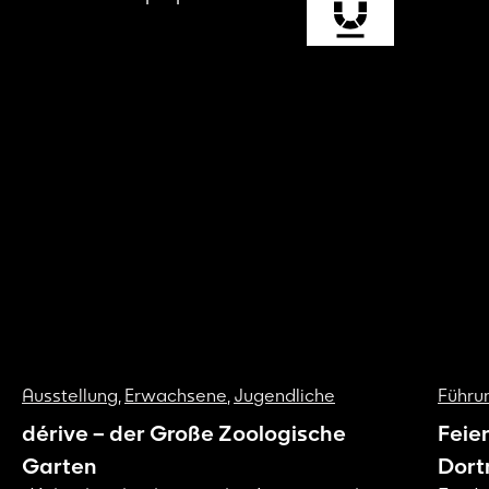
Ausstellung
,
Erwachsene
,
Jugendliche
Führu
dérive – der Große Zoologische
Feie
Garten
Dort