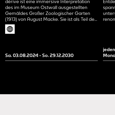
dérive ist eine immersive Interpretation
Entde
des im Museum Ostwall ausgestellten
spann
Gemäldes Großer Zoologischer Garten
unter
(1913) von August Macke. Sie ist als Teil des
renom
künstlerischen Forschungsprojekts Page 21
Kunst
und damit als Work in Progress zu
zeitg
verstehen. Wir machen aktuelle
Mensc
Entwicklungsstände unserer Erzählwelt
inspi
sichtbar und evaluieren und entwickeln
Gegen
jeden
diese mit Hilfe von euch als
Sa. 03.08.2024
-
So. 29.12.2030
Mona
Besucher*innen weiter.