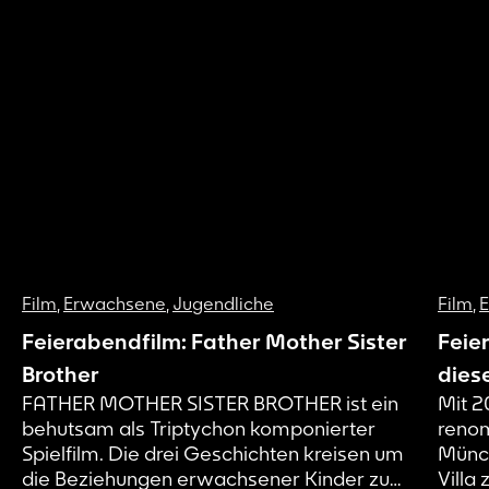
Film
,
Erwachsene
,
Jugendliche
Film
,
Feierabendfilm: Father Mother Sister
Feie
Brother
dies
FATHER MOTHER SISTER BROTHER ist ein
Mit 2
behutsam als Triptychon komponierter
renom
Spielfilm. Die drei Geschichten kreisen um
Münch
die Beziehungen erwachsener Kinder zu
Villa