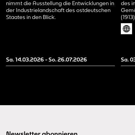
nimmt die Ausstellung die Entwicklungen in
des i
der Industrielandschaft des ostdeutschen
Gemä
Staates in den Blick.
(1913
künst
und d
verst
Entwi
sicht
diese
Sa. 14.03.2026
-
So. 26.07.2026
Sa. 0
Besuc
Newsletter abonnieren