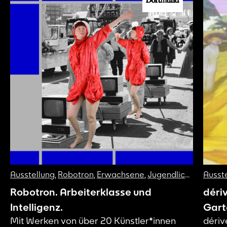
Ausstellung
,
Robotron
,
Erwachsene
,
Jugendliche
Ausst
Robotron. Arbeiterklasse und
déri
Intelligenz.
Gart
Mit Werken von über 20 Künstler*innen
dériv