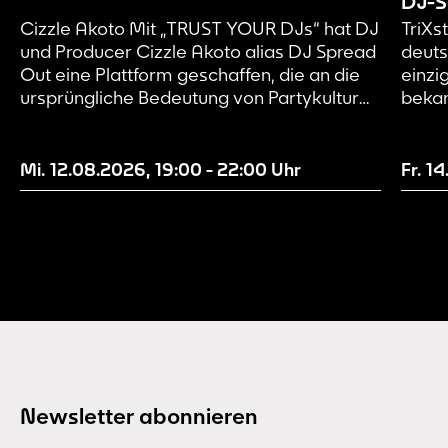
DJ-S
Cizzle Akoto Mit „TRUST YOUR DJs“ hat DJ
TriXst
& r
und Producer Cizzle Akoto alias DJ Spread
deuts
Out eine Plattform geschaffen, die an die
einzi
ursprüngliche Bedeutung von Partykultur
bekan
erinnert: Musik entdecken, Energie teilen
Deuts
und kreative Freiheit leben. Aufgewachsen
beide
in einer tief musikalisch geprägten Familie
Musik
Mi. 12.08.2026
,
19:00
-
22:00
Uhr
Fr. 1
– mit einem Vater als DJ der 80er- und
Ebene 
90er-Jahre, seinem ältesten Bruder...
Stimm
ermut
entfal
Newsletter abonnieren