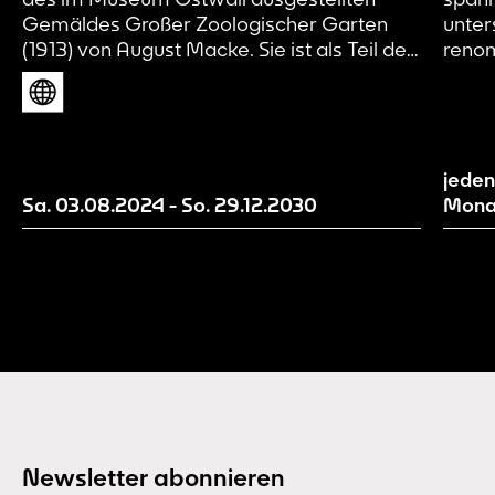
Gemäldes Großer Zoologischer Garten
unter
(1913) von August Macke. Sie ist als Teil des
renom
künstlerischen Forschungsprojekts Page 21
Kunst
und damit als Work in Progress zu
zeitg
verstehen. Wir machen aktuelle
Mensc
Entwicklungsstände unserer Erzählwelt
inspi
sichtbar und evaluieren und entwickeln
Gegen
jeden
diese mit Hilfe von euch als
Sa. 03.08.2024
-
So. 29.12.2030
Mona
Besucher*innen weiter.
Newsletter abonnieren