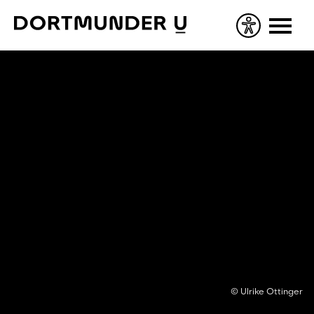
Skip
to
content
© Ulrike Ottinger