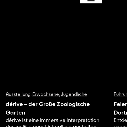
Ausstellung
,
Erwachsene
,
Jugendliche
Führu
dérive – der Große Zoologische
Feie
Garten
Dort
dérive ist eine immersive Interpretation
Entde
des im Museum Ostwall ausgestellten
spann