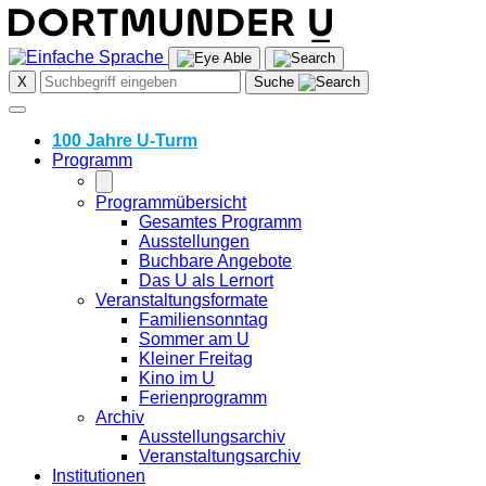
Skip
to
content
X
Suche
100 Jahre U-Turm
Programm
Programmübersicht
Gesamtes Programm
Ausstellungen
Buchbare Angebote
Das U als Lernort
Veranstaltungsformate
Familiensonntag
Sommer am U
Kleiner Freitag
Kino im U
Ferienprogramm
Archiv
Ausstellungsarchiv
Veranstaltungsarchiv
Institutionen