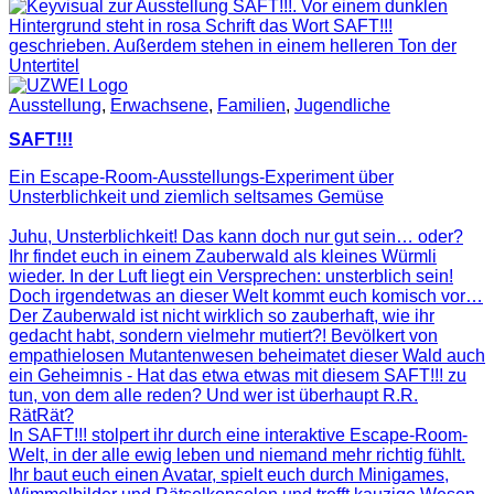
Ausstellung
,
Erwachsene
,
Familien
,
Jugendliche
SAFT!!!
Ein Escape-Room-Ausstellungs-Experiment über
Unsterblichkeit und ziemlich seltsames Gemüse
Juhu, Unsterblichkeit! Das kann doch nur gut sein… oder?
Ihr findet euch in einem Zauberwald als kleines Würmli
wieder. In der Luft liegt ein Versprechen: unsterblich sein!
Doch irgendetwas an dieser Welt kommt euch komisch vor…
Der Zauberwald ist nicht wirklich so zauberhaft, wie ihr
gedacht habt, sondern vielmehr mutiert?! Bevölkert von
empathielosen Mutantenwesen beheimatet dieser Wald auch
ein Geheimnis - Hat das etwa etwas mit diesem SAFT!!! zu
tun, von dem alle reden? Und wer ist überhaupt R.R.
RätRät?
In SAFT!!! stolpert ihr durch eine interaktive Escape-Room-
Welt, in der alle ewig leben und niemand mehr richtig fühlt.
Ihr baut euch einen Avatar, spielt euch durch Minigames,