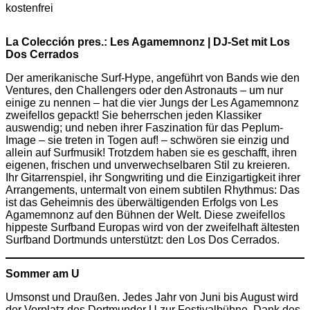
kostenfrei
La Colección pres.: Les Agamemnonz | DJ-Set mit Los
Dos Cerrados
Der amerikanische Surf-Hype, angeführt von Bands wie den
Ventures, den Challengers oder den Astronauts – um nur
einige zu nennen – hat die vier Jungs der Les Agamemnonz
zweifellos gepackt! Sie beherrschen jeden Klassiker
auswendig; und neben ihrer Faszination für das Peplum-
Image – sie treten in Togen auf! – schwören sie einzig und
allein auf Surfmusik! Trotzdem haben sie es geschafft, ihren
eigenen, frischen und unverwechselbaren Stil zu kreieren.
Ihr Gitarrenspiel, ihr Songwriting und die Einzigartigkeit ihrer
Arrangements, untermalt von einem subtilen Rhythmus: Das
ist das Geheimnis des überwältigenden Erfolgs von Les
Agamemnonz auf den Bühnen der Welt. Diese zweifellos
hippeste Surfband Europas wird von der zweifelhaft ältesten
Surfband Dortmunds unterstützt: den Los Dos Cerrados.
Sommer am U
Umsonst und Draußen. Jedes Jahr von Juni bis August wird
der Vorplatz des Dortmunder U zur Festivalbühne. Dank des