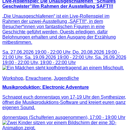
Live-Rollenspiel: Die Unausgeschlafenen “Schlafes
Geschwister“//im Rahmen der Ausstellung SAFT!!!
„Die Unausgeschlafenen“ ist ein Live-Rollenspiel im
Rahmen der uzwei-Ausstellung „SAFT!!!“, in dem
Besucher*innen von fantastischen Figuren in eine
Geschichte geführt werden, Quests erledigen, dafür
Belohnungen erhalten und den Ausgang der Erzählung
mitbestimmen.
Sa. 27.06.2026 19:00 - 22:00 Uhr, Do. 20.08.2026 19:00 -
21:00 Uhr, Sa. 19.09.2026 19:00 - 22:00 Uhr, Sa. 26.09.2026
19:00 - 22:00 Uhr,
19:00
-
22:00
Uhr
Workshop
,
Erwachsene
,
Jugendliche
Musikproduktion: Electronic Adventure
Schnappt euch donnerstags von 17-19 Uhr den Synthesizer,
öffnet die Musikproduktions-Software und kreiert euren ganz
eigenen Sound.
donnerstags (Schulferien ausgenommen),
17:00
-
19:00
Uhr