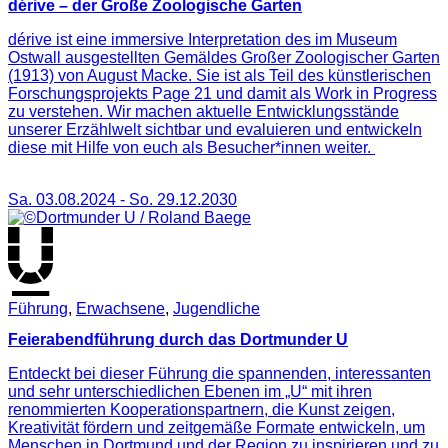
dérive – der Große Zoologische Garten
dérive ist eine immersive Interpretation des im Museum
Ostwall ausgestellten Gemäldes Großer Zoologischer Garten
(1913) von August Macke. Sie ist als Teil des künstlerischen
Forschungsprojekts Page 21 und damit als Work in Progress
zu verstehen. Wir machen aktuelle Entwicklungsstände
unserer Erzählwelt sichtbar und evaluieren und entwickeln
diese mit Hilfe von euch als Besucher*innen weiter.
Sa. 03.08.2024
-
So. 29.12.2030
Führung
,
Erwachsene
,
Jugendliche
Feierabendführung durch das Dortmunder U
Entdeckt bei dieser Führung die spannenden, interessanten
und sehr unterschiedlichen Ebenen im „U“ mit ihren
renommierten Kooperationspartnern, die Kunst zeigen,
Kreativität fördern und zeitgemäße Formate entwickeln, um
Menschen in Dortmund und der Region zu inspirieren und zu