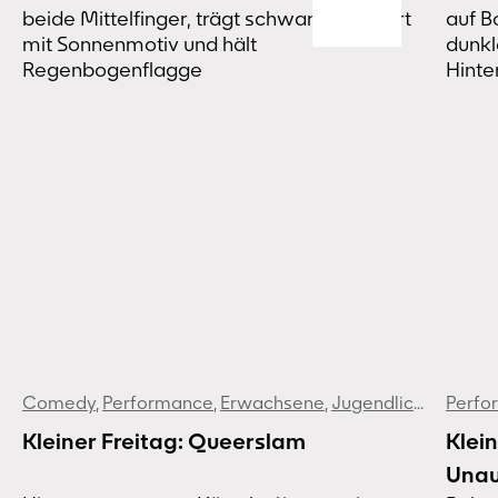
Comedy
,
Performance
,
Erwachsene
,
Jugendliche
Perfo
Kleiner Freitag: Queerslam
Klein
Unau