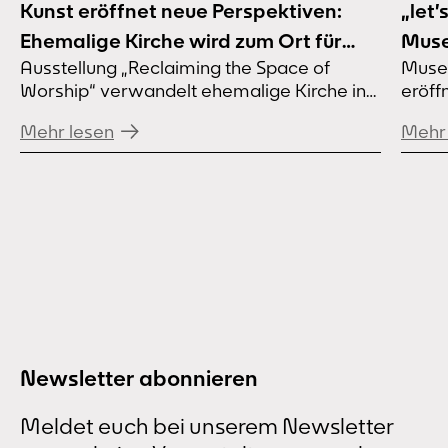
Kunst eröffnet neue Perspektiven:
„let’
Ehemalige Kirche wird zum Ort für
Muse
Ausstellung „Reclaiming the Space of
Muse
Kunst und Gemeinschaft
eröf
Worship“ verwandelt ehemalige Kirche in
eröff
Samm
Dortmund-Marten Wie können
Sept
Sep
Mehr lesen
Mehr 
leerstehende Kirchen zu Orten der
Begegnung werden? Die Ausstellung
„Reclaiming the Space of Worship – An
Artistic Manifesto“ macht die ehemalige
Kirche Heilige Familie in Dortmund-Marten
zum Raum für Kunst, Erinnerung und
Dialog. Die ehemalige Kirche Heilige
Familie in Dortmund-Marten wird vom...
Newsletter abonnieren
Meldet euch bei unserem Newsletter