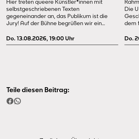
Hier treten queere Künstler*innen mit
Rahme
Gesc
selbstgeschriebenen Texten
Die U
gegeneinander an, das Publikum ist die
Gesch
Jury! Auf der Bühne begrüßen wir ein
dem f
gemixtes Lineup aus lauten
inter
Nachwuchsstimmen und erfahrenen
Aufga
Do. 13.08.2026
,
19:00
Uhr
Do. 
Bühnenmenschen, ersten Auftritten und
besti
Jubiläen, selbst angemeldeten und
Mecha
eingeladenen Poet*innen. Dahinter steckt
Compu
ein mehrköpfiges Veranstaltungskollektiv,
und J
das den Verein Wohnzimmerslam e.V. in
und R
Dortmund gegründet hat. Sie richten seit
9…
Teile diesen Beitrag: