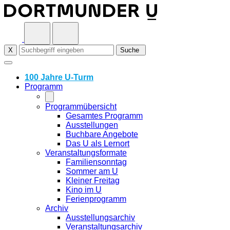
Skip
to
content
X
Suche
100 Jahre U-Turm
Programm
Programmübersicht
Gesamtes Programm
Ausstellungen
Buchbare Angebote
Das U als Lernort
Veranstaltungsformate
Familiensonntag
Sommer am U
Kleiner Freitag
Kino im U
Ferienprogramm
Archiv
Ausstellungsarchiv
Veranstaltungsarchiv