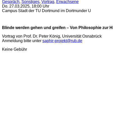
Gespräch
,
Sonstiges
,
Vortrag
,
Erwachsene
Do. 27.03.2025
,
18:00
Uhr
Campus Stadt der TU Dortmund im Dortmunder U
Blinde werden gehen und greifen – Von Philosophie zur Hi
Vortrag von Prof. Dr. Peter König, Universität Osnabrück
Anmeldung bitte unter
saphir-projekt@rub.de
Keine Gebühr