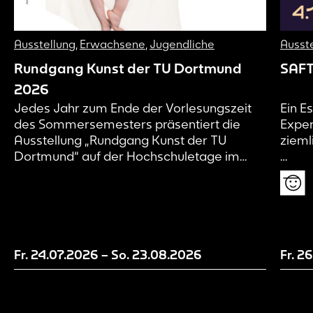
Ausstellung
,
Erwachsene
,
Jugendliche
Ausst
Rundgang Kunst der TU Dortmund
SAFT!
2026
Jedes Jahr zum Ende der Vorlesungszeit
Ein E
des Sommersemesters präsentiert die
Exper
Ausstellung „Rundgang Kunst der TU
ziem
Dortmund“ auf der Hochschuletage im
Dortmunder U herausragende
Juhu,
künstlerische Arbeiten von
gut s
Kunststudierenden der TU Dortmund. Die
Ihr f
Ausstellung bietet den Studierenden die
klein
Möglichkeit, ihre Kunst in einem
Versp
institutionellen Rahmen einem größeren
irgen
Fr. 24.07.2026
–
So. 23.08.2026
Fr. 2
Publikum vorzustellen. Der Rundgang
komis
Kunst erfreut sich seit vielen Jahren…
wirkl
habt,