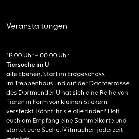
von 
behei
Gehei
diese
Veranstaltungen
Und w
In SAF
Escap
und n
18.00 Uhr – 00.00 Uhr
euch 
Tiersuche im U
Mini
Rätse
alle Ebenen, Start im Erdgeschoss
Am En
Im Treppenhaus und auf der Dachterrasse
Begeg
des Dortmunder U hat sich eine Reihe von
Mensc
Tieren in Form von kleinen Stickern
SAFT!
versteckt. Könnt ihr sie alle finden? Holt
Die A
euch am Empfang eine Sammelkarte und
Mitge
startet eure Suche. Mitmachen jederzeit
dir w
Mensc
möglich.