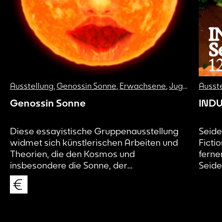
Ausstellung
,
Genossin Sonne
,
Erwachsene
,
Jugendliche
Ausst
Genossin Sonne
INDU
Diese essayistische Gruppenausstellung
Seide
widmet sich künstlerischen Arbeiten und
Ficti
Theorien, die den Kosmos und
ferne
insbesondere die Sonne, der
Seide
Energielieferant für Leben auf der Erde, mit
sonde
sozialen und politischen Bewegungen in
Umfa
Verbindung bringen.