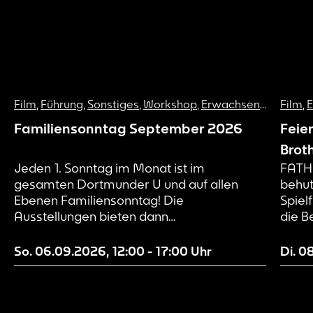
Film
,
Führung
,
Sonstiges
,
Workshop
,
Erwachsene
,
Familie
Film
,
Familiensonntag September 2026
Feie
Brot
Jeden 1. Sonntag im Monat ist im
FATH
gesamten Dortmunder U und auf allen
behut
Ebenen Familiensonntag! Die
Spiel
Ausstellungen bieten dann
die B
Sonderführungen speziell für jüngere und
ihren 
ältere Kinder an.
unter
So. 06.09.2026
,
12:00
-
17:00
Uhr
Di. 0
in de
Land:
anges
BROTH