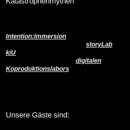
Katastrophenmythen
>>Entstanden im Rahmen von
Intention:Immersion
. Einem
Gemeinschaftsprojekt des
storyLab
kiU
, der digitalen Kultur des
Dortmunder U und des
digitalen
Koproduktionslabors
.<<
Unsere Gäste sind: