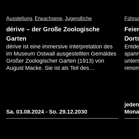
Ausstellung
,
Erwachsene
,
Jugendliche
Führu
dérive – der Große Zoologische
Feie
Garten
Dort
dérive ist eine immersive Interpretation des
Entde
im Museum Ostwall ausgestellten Gemäldes
spann
Großer Zoologischer Garten (1913) von
unter
August Macke. Sie ist als Teil des
renom
künstlerischen Forschungsprojekts Page 21
Kunst
und damit als Work in Progress zu
zeitg
verstehen. Wir machen aktuelle
Mensc
Entwicklungsstände unserer Erzählwelt
inspi
sichtbar und evaluieren und entwickeln diese
Gegen
jeden
mit Hilfe von euch als Besucher*innen
Sa. 03.08.2024
-
So. 29.12.2030
Mona
weiter.