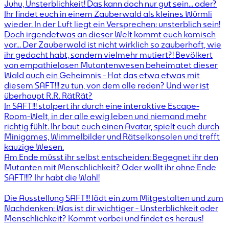
Juhu, Unsterblichkeit! Das kann doch nur gut sein… oder?
Ihr findet euch in einem Zauberwald als kleines Würmli
wieder. In der Luft liegt ein Versprechen: unsterblich sein!
Doch irgendetwas an dieser Welt kommt euch komisch
vor… Der Zauberwald ist nicht wirklich so zauberhaft, wie
ihr gedacht habt, sondern vielmehr mutiert?! Bevölkert
von empathielosen Mutantenwesen beheimatet dieser
Wald auch ein Geheimnis - Hat das etwa etwas mit
diesem SAFT!!! zu tun, von dem alle reden? Und wer ist
überhaupt R.R. RätRät?
In SAFT!!! stolpert ihr durch eine interaktive Escape-
Room-Welt, in der alle ewig leben und niemand mehr
richtig fühlt. Ihr baut euch einen Avatar, spielt euch durch
Minigames, Wimmelbilder und Rätselkonsolen und trefft
kauzige Wesen.
Am Ende müsst ihr selbst entscheiden: Begegnet ihr den
Mutanten mit Menschlichkeit? Oder wollt ihr ohne Ende
SAFT!!!? Ihr habt die Wahl!
Die Ausstellung SAFT!!! lädt ein zum Mitgestalten und zum
Nachdenken: Was ist dir wichtiger - Unsterblichkeit oder
Menschlichkeit? Kommt vorbei und findet es heraus!