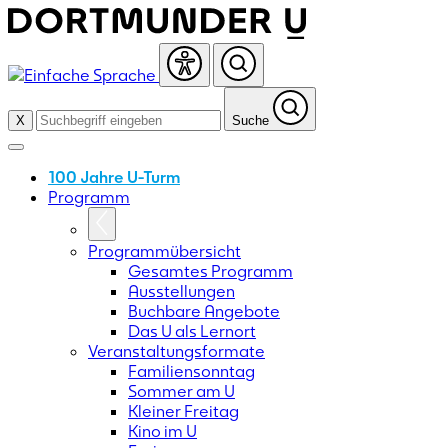
Skip
to
content
X
Suche
100 Jahre U-Turm
Programm
Programmübersicht
Gesamtes Programm
Ausstellungen
Buchbare Angebote
Das U als Lernort
Veranstaltungsformate
Familiensonntag
Sommer am U
Kleiner Freitag
Kino im U