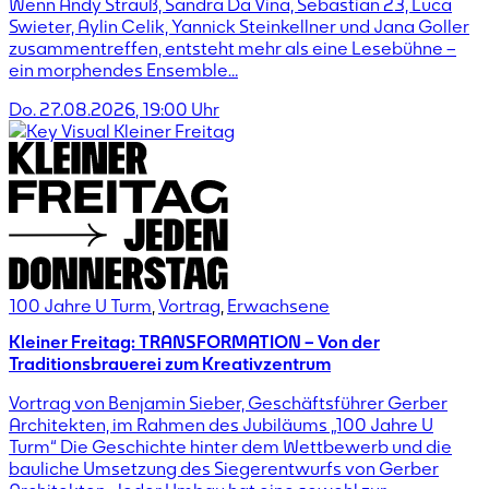
Wenn Andy Strauß, Sandra Da Vina, Sebastian 23, Luca
Swieter, Aylin Celik, Yannick Steinkellner und Jana Goller
zusammentreffen, entsteht mehr als eine Lesebühne –
ein morphendes Ensemble…
Do. 27.08.2026
,
19:00
Uhr
100 Jahre U Turm
,
Vortrag
,
Erwachsene
Kleiner Freitag: TRANSFORMATION – Von der
Traditionsbrauerei zum Kreativzentrum
Vortrag von Benjamin Sieber, Geschäftsführer Gerber
Architekten, im Rahmen des Jubiläums „100 Jahre U
Turm“ Die Geschichte hinter dem Wettbewerb und die
bauliche Umsetzung des Siegerentwurfs von Gerber