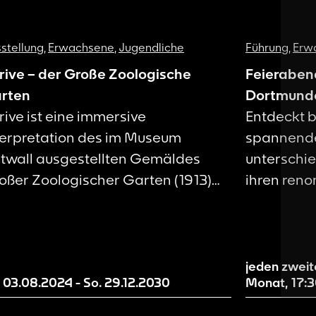
stellung
,
Erwachsene
,
Jugendliche
Führung
,
Erw
rive – der Große Zoologische
Feieraben
rten
Dortmund
rive ist eine immersive
Entdeckt b
terpretation des im Museum
spannende
twall ausgestellten Gemäldes
unterschie
oßer Zoologischer Garten (1913)
ihren ren
n August Macke. Sie ist als Teil des
Kooperatio
nstlerischen Forschungsprojekts
zeigen, Kr
ge 21 und damit als Work in
zeitgemäß
ogress zu verstehen. Wir machen
Menschen 
jeden zweit
. 03.08.2024
-
So. 29.12.2030
Monat,
17:
tuelle Entwicklungsstände unserer
Region zu 
zählwelt sichtbar und evaluieren
befähigen