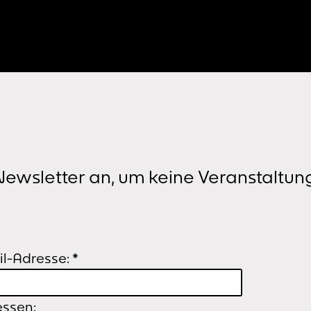
un
eu
k
ewsletter an, um keine Veranstaltun
l-Adresse:
*
essen: