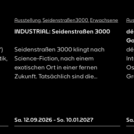
Ausstellung
,
Seidenstraßen3000
,
Erwachsene
Aus
INDUSTRIAL: Seidenstraßen 3000
dé
Ga
“)
Seidenstraßen 3000 klingt nach
dé
ik,
Science-Fiction, nach einem
In
exotischen Ort in einer fernen
Os
Zukunft. Tatsächlich sind die
Gr
Seidenstraßen jedoch nie
vo
verschwunden, sondern haben sich
kü
s
lediglich in Form, Umfang und Tempo
Pa
verändert.
Pr
Sa. 12.09.2026
-
So. 10.01.2027
Sa
ak
en
Er