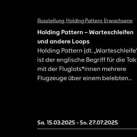
Ausstellung
,
Holding Pattern
,
Erwachsene
Holding Pattern – Warteschleifen
und andere Loops
Holding Pattern (dt. „Warteschleife
ist der englische Begriff für die Takt
mit der Fluglots*innen mehrere
Flugzeuge über einem belebten
Flughafen in der Luft halten, ohne
diese abstürzen zu lassen. Dieses
symbolische Szenario entfaltet da
Motiv der Fernsteuerung und
Sa. 15.03.2025
-
So. 27.07.2025
Beherrschung: das Gefühl, dass
menschliche Schicksale eng mit d