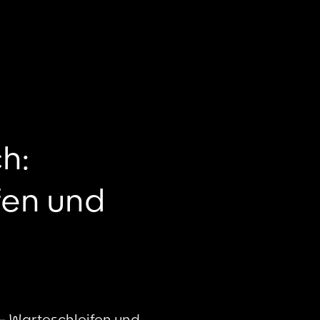
h:
fen und
 – Warteschleifen und