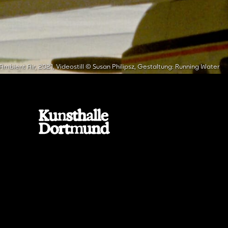
Ambient Air, 2021, Videostill © Susan Philipsz, Gestaltung: Running Water