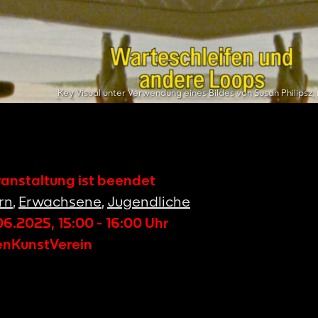
Key Visual unter Verwendung eines Bildes von Susan Philipsz, 
ranstaltung ist beendet
rn
,
Erwachsene
,
Jugendliche
.06.2025
,
15:00
-
16:00
Uhr
nKunstVerein