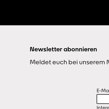
Kreisläufen der Technologie
verwoben sind – durchzogen von
Erwartung und Angst, Gefahr und
Rettung sowie Geometrie, Ästheti
und sogar Schönheit.
Newsletter abonnieren
Meldet euch bei unserem N
E-Mai
Inter