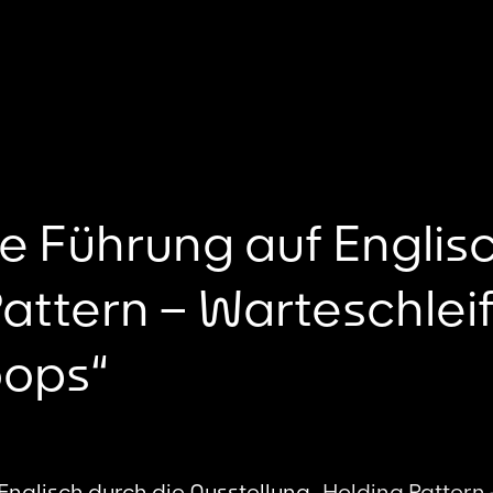
e Führung auf Englisc
Pattern – Warteschlei
oops“
Englisch durch die Ausstellung „
Holding Pattern