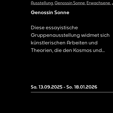
Ausstellung
,
Genossin Sonne
,
Erwachsene
,
Jug
Genossin Sonne
Diese essayistische
Gruppenausstellung widmet sich
künstlerischen Arbeiten und
Theorien, die den Kosmos und
insbesondere die Sonne, der
Energielieferant für Leben auf der
Erde, mit sozialen und politischen
Bewegungen in Verbindung bringe
Sa. 13.09.2025
-
So. 18.01.2026