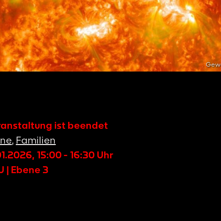
Gewa
ranstaltung ist beendet
nne
,
Familien
01.2026
,
15:00
-
16:30
Uhr
 | Ebene 3