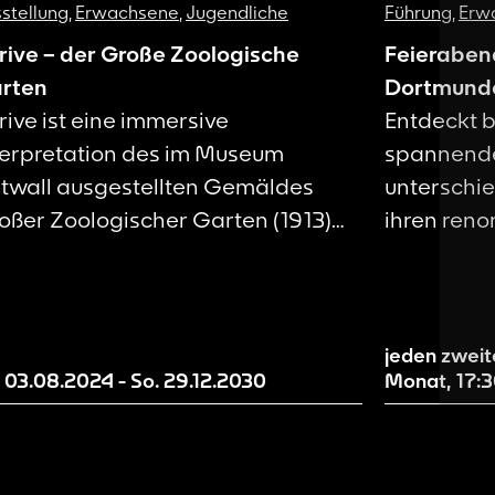
stellung
,
Erwachsene
,
Jugendliche
Führung
,
Erw
rive – der Große Zoologische
Feieraben
rten
Dortmund
rive ist eine immersive
Entdeckt b
terpretation des im Museum
spannende
twall ausgestellten Gemäldes
unterschie
oßer Zoologischer Garten (1913)
ihren ren
n August Macke. Sie ist als Teil des
Kooperatio
nstlerischen Forschungsprojekts
zeigen, Kr
ge 21 und damit als Work in
zeitgemäß
ogress zu verstehen. Wir machen
Menschen 
jeden zweit
. 03.08.2024
-
So. 29.12.2030
Monat,
17:
tuelle Entwicklungsstände unserer
Region zu 
zählwelt sichtbar und evaluieren
befähigen
d entwickeln diese mit Hilfe von
mitzugesta
ch als Besucher*innen weiter.