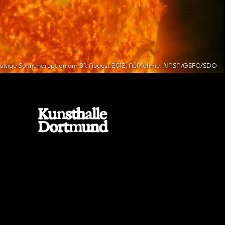
ltige Sonneneruption am 31. August 2012, Aufnahme: NASA/GSFC/SDO