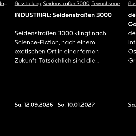
endliche
Ausstellung
,
Seidenstraßen3000
,
Erwachsene
Aus
INDUSTRIAL: Seidenstraßen 3000
dé
Ga
Seidenstraßen 3000 klingt nach
dé
Science-Fiction, nach einem
In
exotischen Ort in einer fernen
Os
Zukunft. Tatsächlich sind die
Gr
Seidenstraßen jedoch nie
vo
verschwunden, sondern haben sich
kü
lediglich in Form, Umfang und Tempo
Pa
n.
verändert.
Pr
Sa. 12.09.2026
-
So. 10.01.2027
Sa
ak
Er
un
eu