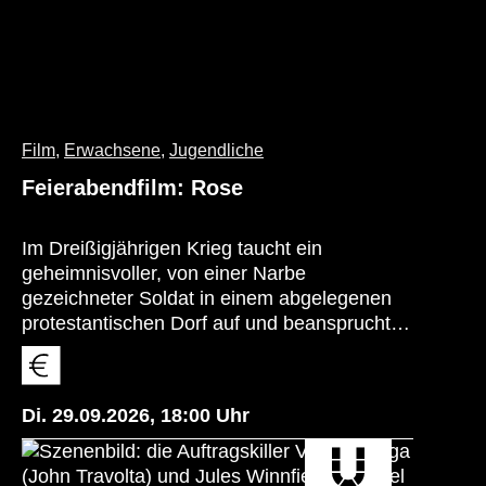
Film
,
Erwachsene
,
Jugendliche
Feierabendfilm: Rose
Im Dreißigjährigen Krieg taucht ein
geheimnisvoller, von einer Narbe
gezeichneter Soldat in einem abgelegenen
protestantischen Dorf auf und beansprucht
einen verlassenen Gutshof. Trotz eines
Dokuments, das seinen Anspruch bestätigt,
begegnet ihm die Dorfgemeinde mit
Di. 29.09.2026
,
18:00
Uhr
Misstrauen. Der Fremde sucht Anerkennung
und ein neues Leben, doch seine falsche
Identität, sein falscher Name und sein