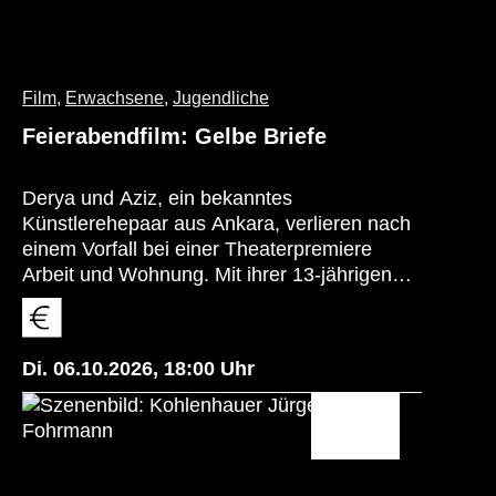
Film
,
Erwachsene
,
Jugendliche
Feierabendfilm: Gelbe Briefe
Derya und Aziz, ein bekanntes
Künstlerehepaar aus Ankara, verlieren nach
einem Vorfall bei einer Theaterpremiere
Arbeit und Wohnung. Mit ihrer 13-jährigen
Tochter Ezgi ziehen sie nach Istanbul zur
Mutter von Aziz. Während Aziz an seinen
Überzeugungen festhält und sich mit
Di. 06.10.2026
,
18:00
Uhr
Gelegenheitsjobs durchschlägt, sucht Derya
nach finanzieller Unabhängigkeit. Dabei
wächst die Distanz nicht nur zwischen den
Eltern, sondern auch zu Ezgi, bis die Familie
zwischen ihren Idealen und einer