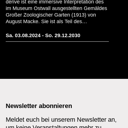
dérive ist eine immersive Interpretation des
im Museum Ostwall ausgestellten Gemäldes
Großer Zoologischer Garten (1913) von
August Macke. Sie ist als Teil des
künstlerischen Forschungsprojekts Page 21
und damit als Work in Progress zu
Sa. 03.08.2024
-
So. 29.12.2030
verstehen. Wir machen aktuelle
Entwicklungsstände unserer Erzählwelt
sichtbar und evaluieren und entwickeln diese
mit Hilfe von euch als Besucher*innen
weiter.
Newsletter abonnieren
Meldet euch bei unserem Newsletter an,
um keine Veranstaltungen mehr zu