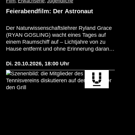
Film
,
Erwachsene
,
Jugendliche
Feierabendfilm: Der Astronaut
Der Naturwissenschaftslehrer Ryland Grace
(RYAN GOSLING) wacht eines Tages auf
einem Raumschiff auf – Lichtjahre von zu
Hause entfernt und ohne Erinnerung daran,
wer er ist oder wie er dorthin gekommen ist.
Als sein Gedächtnis nach und nach
Di. 20.10.2026
,
18:00
Uhr
zurückkehrt, findet er heraus, was seine
Mission ist: Er soll das Rätsel um eine
mysteriöse Substanz lösen, die dazu führt,
dass die Sonne erlischt. Um alles und jeden
auf der Erde vor dem Aussterben zu
bewahren, muss er auf sein
wissenschaftliches Fachwissen und einige
unorthodoxe Ideen zurückgreifen. Dabei
führt eine unerwartete Freundschaft dazu,
dass er all dies vielleicht nicht ganz allein tun