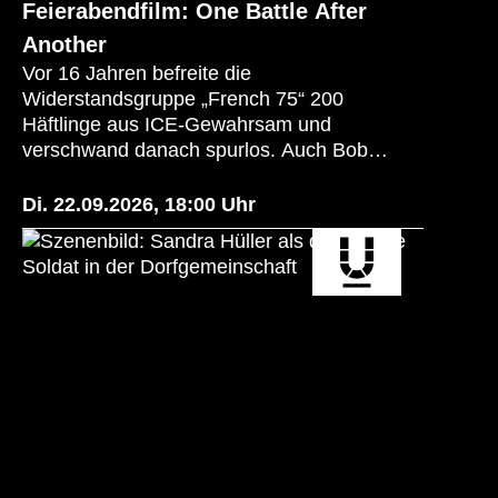
Feierabendfilm: One Battle After
Another
Vor 16 Jahren befreite die
Widerstandsgruppe „French 75“ 200
Häftlinge aus ICE-Gewahrsam und
verschwand danach spurlos. Auch Bob
„Ghetto Pat“ Ferguson lebt seitdem in
Paranoia, weil er Rache durch den
Di. 22.09.2026
,
18:00
Uhr
ehemaligen ICE-Colonel Steven J. Lockjaw
fürchtet. Als dieser sich einer rassistischen
Miliz anschließt und Bobs Tochter Willa ins
Visier nimmt, stellt sich Bob mit alten
Weggefährt*innen dem Extremisten
entgegen.