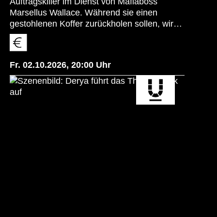
Auftragskiller im Dienst von Mafiaboss
Marsellus Wallace. Während sie einen
gestohlenen Koffer zurückholen sollen, wird
Vincent beauftragt, auf Wallace’ Frau Mia
aufzupassen. Gleichzeitig soll der Boxer
Butch Coolidge einen Kampf absichtlich
Fr. 02.10.2026
,
20:00
Uhr
verlieren. Die scheinbar getrennten
Geschichten dieser Figuren verweben sich
zu einer Reihe skurriler, schwarzhumoriger
und unvorhersehbarer Ereignisse.