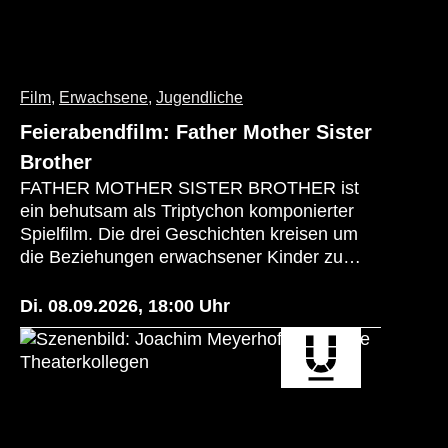
Film
,
Erwachsene
,
Jugendliche
Feierabendfilm: Father Mother Sister
Brother
FATHER MOTHER SISTER BROTHER ist
ein behutsam als Triptychon komponierter
Spielfilm. Die drei Geschichten kreisen um
die Beziehungen erwachsener Kinder zu
ihren teils distanzierten Eltern und
untereinander. Jedes der drei Kapitel spielt in
Di. 08.09.2026
,
18:00
Uhr
der Gegenwart, jedes in einem anderen
Land: FATHER ist im Nordosten der USA
angesiedelt, MOTHER in Dublin und SISTER
BROTHER in Paris. Es ist eine Reihe von
Charakterstudien, ruhig, beobachtend und
ohne Wertung – und zugleich eine Komödie,