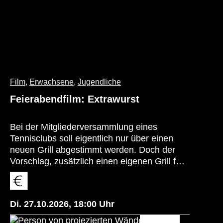
muss…
Film
,
Erwachsene
,
Jugendliche
Feierabendfilm: Extrawurst
Bei der Mitgliederversammlung eines
Tennisclubs soll eigentlich nur über einen
neuen Grill abgestimmt werden. Doch der
Vorschlag, zusätzlich einen eigenen Grill für
das einzige türkische Clubmitglied
anzuschaffen, sorgt für heftige Diskussionen.
Schnell prallen Atheisten und Gläubige,
Di. 27.10.2026
,
18:00
Uhr
Deutsche und Türken sowie Gutmenschen
und Hardliner aufeinander. Bald wird klar: Es