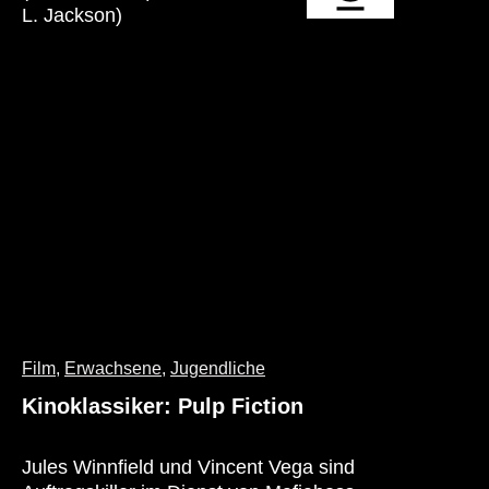
verborgenes Geschlecht machen seinen
Weg gefährlich. Um seine Ziele zu erreichen,
schreckt er selbst vor einer arrangierten Ehe
mit der Tochter eines Großbauern nicht
zurück.
Film
,
Erwachsene
,
Jugendliche
Kinoklassiker: Pulp Fiction
Jules Winnfield und Vincent Vega sind