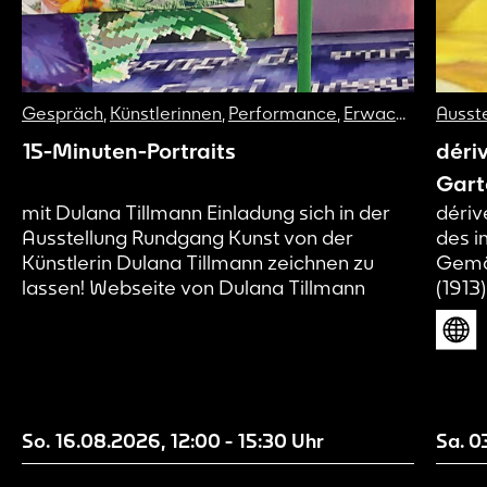
Gespräch
,
Künstlerinnen
,
Performance
,
Erwachsene
Ausst
,
Fam
15-Minuten-Portraits
déri
Gart
mit Dulana Tillmann Einladung sich in der
dériv
Ausstellung Rundgang Kunst von der
des i
Künstlerin Dulana Tillmann zeichnen zu
Gemä
lassen! Webseite von Dulana Tillmann
(1913
künst
und d
verst
Entwi
sicht
diese
So. 16.08.2026
,
12:00
-
15:30
Uhr
Sa. 0
Besuc